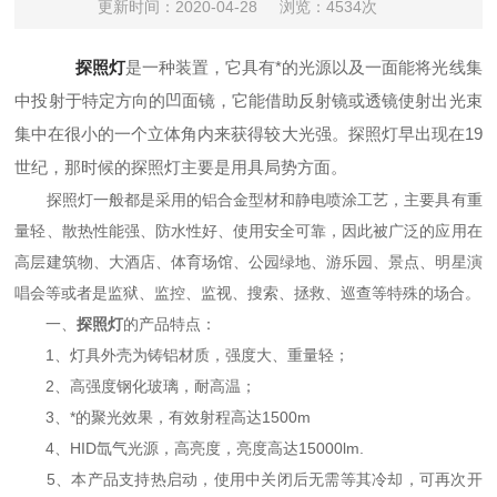
更新时间：2020-04-28
浏览：4534次
探照灯
是一种装置，它具有*的光源以及一面能将光线集
中投射于特定方向的凹面镜，它能借助反射镜或透镜使射出光束
集中在很小的一个立体角内来获得较大光强。探照灯早出现在19
世纪，那时候的探照灯主要是用具局势方面。
探照灯一般都是采用的铝合金型材和静电喷涂工艺，主要具有重
量轻、散热性能强、防水性好、使用安全可靠，因此被广泛的应用在
高层建筑物、大酒店、体育场馆、公园绿地、游乐园、景点、明星演
唱会等或者是监狱、监控、监视、搜索、拯救、巡查等特殊的场合。
一、
探照灯
的产品特点：
1、灯具外壳为铸铝材质，强度大、重量轻；
2、高强度钢化玻璃，耐高温；
3、*的聚光效果，有效射程高达1500m
4、HID氙气光源，高亮度，亮度高达15000lm.
5、本产品支持热启动，使用中关闭后无需等其冷却，可再次开