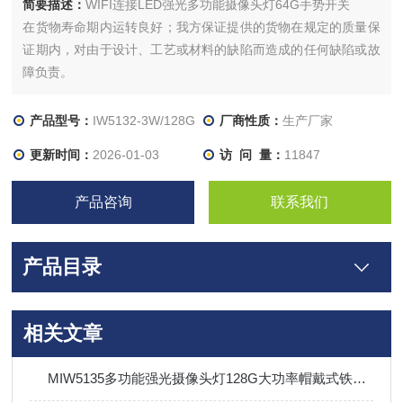
简要描述：
WIFI连接LED强光多功能摄像头灯64G手势开关
在货物寿命期内运转良好；我方保证提供的货物在规定的质量保
证期内，对由于设计、工艺或材料的缺陷而造成的任何缺陷或故
障负责。
产品型号：
IW5132-3W/128G
厂商性质：
生产厂家
更新时间：
2026-01-03
访 问 量：
11847
产品咨询
联系我们
产品目录
相关文章
MIW5135多功能强光摄像头灯128G大功率帽戴式铁路检修灯