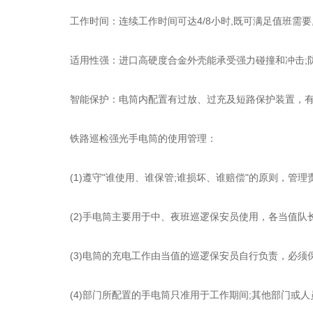
工作时间：连续工作时间可达4/8小时,既可满足值班需要,也
适用性强：进口高硬度合金外壳能承受强力碰撞和冲击;防
智能保护：电筒内配置有过放、过充及短路保护装置，有效
铁路巡检强光手电筒的使用管理：
(1)遵守"谁使用、谁保管;谁损坏、谁赔偿"的原则，管理
(2)手电筒主要用于中、夜班巡逻保安员使用，各当值队
(3)电筒的充电工作由当值的巡逻保安员自行负责，必须
(4)部门所配置的手电筒只准用于工作期间;其他部门或人