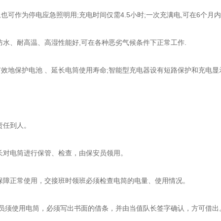
可作为停电应急照明用;充电时间仅需4.5小时;一次充满电,可在6个月内
水、耐高温、高湿性能好,可在各种恶劣气候条件下正常工作.
地保护电池 、延长电筒使用寿命;智能型充电器设有短路保护和充电显
责任到人。
长对电筒进行保管、检查，由保安员领用。
保障正常使用，交接班时领班必须检查电筒的电量、使用情况。
员须使用电筒，必须写出书面的借条，并由当值队长签字确认，方可借出