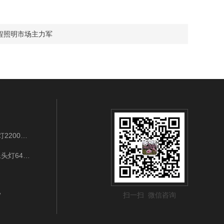
程照明市场主力军
BAD202B/LED3W/IP65/3.7VLED袖珍强光工作灯2200mAh充电式应急巡检
IW5132-3W/128GWIFI连接LED强光多功能摄像头灯64G手势开关
扫一扫 微信咨询
W