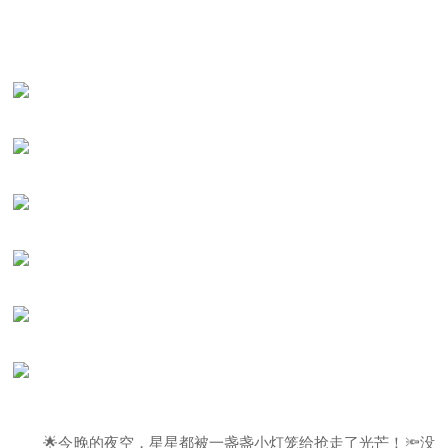
🌟今晚的夜空，星星都被一盏盏小灯笼给抢走了光芒！🔦没