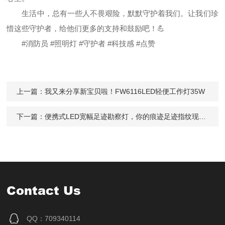
生活中，总有一些人不畏艰险，默默守护着我们。让我们珍
惜这些守护者，给他们更多的支持和鼓励吧！💪
#消防员 #照明灯 #守护者 #科技感 #点赞
上一篇：
我又来分享新宝贝啦！FW6116LED轻便工作灯35W
下一篇：
便携式LED宽幅足迹勘察灯，你的痕迹足迹指纹现场拍档！
Contact Us
QQ：709340114