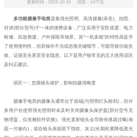
更新时间：2025-10-24
浏览：1477次
多功能摄像手电筒
是集强光照明、高清摄像(录音)、拍照、
对讲(部分型号)于一体的便携设备，广泛应用于安防巡逻、电力
检修、应急救援、户外探险等场景。其“一机多能”的特性虽提升
了使用便利性，但若操作不当或忽视关键细节，可能导致功能失
效、证据丢失甚至安全隐患。以下是用户较常见的五大使用误区
及纠正建议。
误区一：忽视镜头保护，影响拍摄清晰度
摄像手电筒的摄像头通常位于前端(与照明灯头相邻)，但许
多用户在使用强光照明时未及时关闭摄像头保护盖(部分型号无
物理盖，仅依赖软件切换)。强光直射镜头会导致传感器过曝(画
面一片惨白)，或在镜头表面留下指纹、灰尘(长期积累降低透光