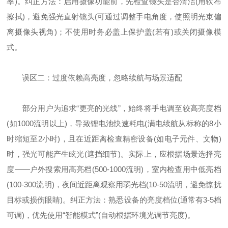
率)。纠正方法：启用摄像功能前，先检查镜头是否清洁(用软布
擦拭)，避免强光直射镜头(可通过调整手电角度，使照明光束偏
离摄像头视角)；不使用时务必盖上保护盖(若有)或关闭摄像模
式。
误区二：过度依赖高亮度，忽略续航与场景适配
部分用户为追求“更亮的光线”，始终将手电调至较高亮度档
(如1000流明以上)，导致锂电池快速耗电(满电续航从标称的8小
时缩短至2小时)，且在近距离检查精密设备(如电子元件、文物)
时，强光可能产生眩光(遮挡细节)。实际上，应根据场景选择亮
度——户外搜索用高亮档(500-1000流明)，室内检查用中低亮档
(100-300流明)，夜间近距离观察用弱光档(10-50流明，避免惊扰
目标或损伤眼睛)。纠正方法：熟悉设备的亮度档位(通常有3-5档
可调)，优先使用“智能模式”(自动根据环境光调节亮度)。