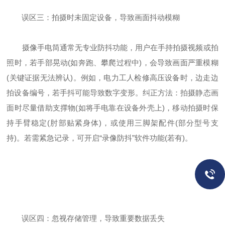
误区三：拍摄时未固定设备，导致画面抖动模糊
摄像手电筒通常无专业防抖功能，用户在手持拍摄视频或拍
照时，若手部晃动(如奔跑、攀爬过程中)，会导致画面严重模糊
(关键证据无法辨认)。例如，电力工人检修高压设备时，边走边
拍设备编号，若手抖可能导致数字变形。纠正方法：拍摄静态画
面时尽量借助支撑物(如将手电靠在设备外壳上)，移动拍摄时保
持手臂稳定(肘部贴紧身体)，或使用三脚架配件(部分型号支
持)。若需紧急记录，可开启“录像防抖”软件功能(若有)。
误区四：忽视存储管理，导致重要数据丢失