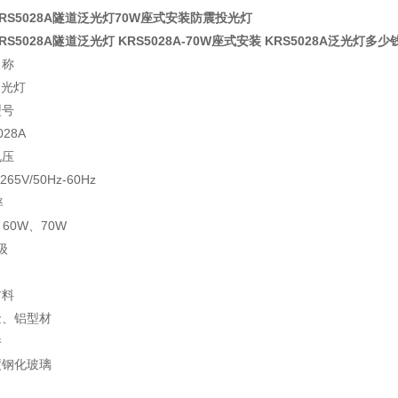
RS5028A隧道泛光灯70W座式安装防震投光灯
RS5028A隧道泛光灯 KRS5028A-70W座式安装 KRS5028A泛光灯多少
名称
泛光灯
型号
028A
电压
265V/50Hz-60Hz
率
、60W、70W
 级
材料
金、铝型材
件
度钢化玻璃