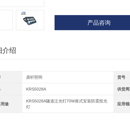
产品咨询
细介绍
牌
鼎轩照明
货号
格
KRS5028A
供货周
KRS5028A隧道泛光灯70W座式安装防震投光
要用途
应用领
灯