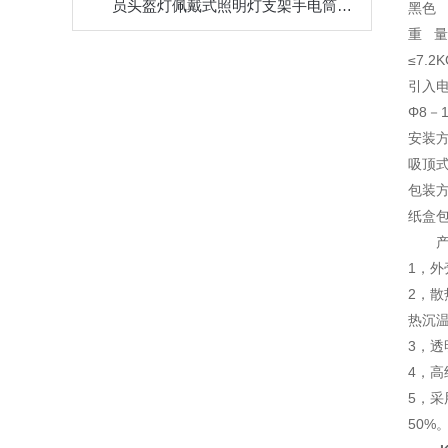
员头盔灯佩戴式照明灯支架手电筒6012头灯 EX及报告
黑色
重 量
≤7.2K
引入
Φ8－1
安装
吸顶
包装
纸盒
1，
2，散
热沉温
3，
4，
5，采
50%