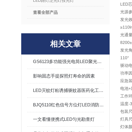
LED路灯泛光灯投光灯
LED
光源
查看全部产品
发光
≥110l
光通
相关文章
8200
发光
110°
GS6123多功能强光电筒LED聚光泛光电量显示5W巡检手电筒
驱动
功率因
影响固态手提探照灯寿命的因素
应急
电池+
LED灭蚊灯粘诱捕驱蚊器医药化工仓库车间灭蚊虫苍蝇神器
工作
温度-
BJQ5110红色信号方位灯LED消防员指示灯安全信号灯磁吸信号灯
包装
一文看懂便携式LED匀光勘查灯
灯具尺
灯体