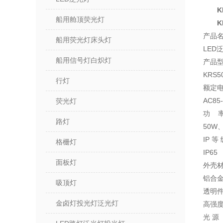
K
船用舱顶荧光灯
K
产品
船用荧光灯床头灯
LED
船用信号灯白炽灯
产品
KRS5
行灯
额定
AC85-
荧光灯
功 
路灯
50W
IP 等
格栅灯
IP65
面板灯
外壳
铝合
吸顶灯
透明
金卤灯投光灯泛光灯
高强
光 源