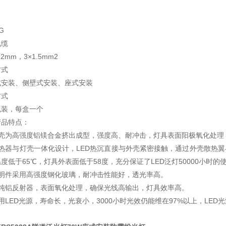
G
电缆
2mm，3×1.5mm2
方式
式安装、侧壁式安装、座式安装
方式
包装，每盒一个
产品特点：
外壳为高强度铝镁合金挤出成型，强度高、耐冲击，灯具表面阳极氧化处理
热器与灯壳一体化设计，LED热沉直接与外壳紧密接触，通过外壳散热翼
度低于65℃，灯具外表面低于58度，充分保证了LED泛灯50000小时的
透明件采用高强度钢化玻璃，耐冲击性能好，透光率高。
高纯铝反射器，表面氧化处理，确保光线高输出，灯具效率高。
用LED光源，寿命长，光衰小，3000小时光效仍能维在97%以上，LE
。