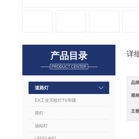
详
产品目录
PRODUCT CENTER
品
道路灯
规
EX工业灭蚊灯T6等级
主
筒灯
油站灯
LED泛光灯