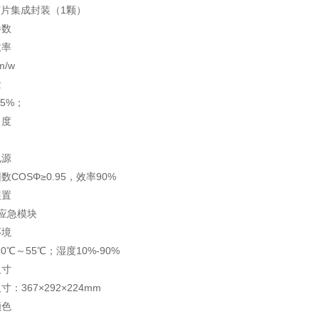
芯片集成封装（1颗）
参数
效率
m/w
量
±5%；
角度
电源
数COSΦ≥0.95，效率90%
装置
应急模块
环境
30℃～55℃；湿度10%-90%
尺寸
寸：367×292×224mm
颜色