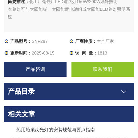
简要描述：
化工厂钢铁厂LED道路灯150W/200W鼎轩照明
本路灯可与太阳能板、太阳能蓄电池组成太阳能LED路灯照明系
统
产品型号：
SNF287
厂商性质：
生产厂家
更新时间：
2025-08-15
访 问 量：
1813
产品咨询
联系我们
产品目录
相关文章
船用舱顶荧光灯的安装规范与要点指南​