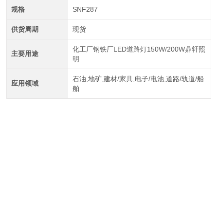
规格
SNF287
供货周期
现货
化工厂钢铁厂LED道路灯150W/200W鼎轩照
主要用途
明
石油,地矿,建材/家具,电子/电池,道路/轨道/船
应用领域
舶