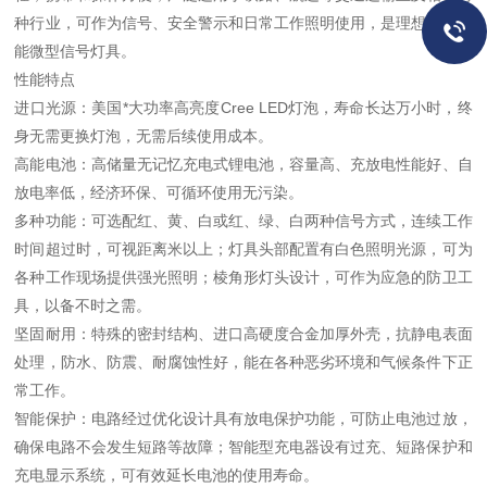
种行业，可作为信号、安全警示和日常工作照明使用，是理想的多功
能微型信号灯具。
性能特点
进口光源：美国*大功率高亮度Cree LED灯泡，寿命长达万小时，终
身无需更换灯泡，无需后续使用成本。
高能电池：高储量无记忆充电式锂电池，容量高、充放电性能好、自
放电率低，经济环保、可循环使用无污染。
多种功能：可选配红、黄、白或红、绿、白两种信号方式，连续工作
时间超过时，可视距离米以上；灯具头部配置有白色照明光源，可为
各种工作现场提供强光照明；棱角形灯头设计，可作为应急的防卫工
具，以备不时之需。
坚固耐用：特殊的密封结构、进口高硬度合金加厚外壳，抗静电表面
处理，防水、防震、耐腐蚀性好，能在各种恶劣环境和气候条件下正
常工作。
智能保护：电路经过优化设计具有放电保护功能，可防止电池过放，
确保电路不会发生短路等故障；智能型充电器设有过充、短路保护和
充电显示系统，可有效延长电池的使用寿命。