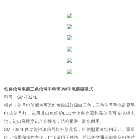
铁路信号电筒三色信号手电筒3W手电筒磁吸式
型号：SM-7024L
概述：信号电筒颜色可选红黄白或红绿白三色，三色信号手电筒是手
电式信号灯，选用进口免维护LED大功率光源和高储量可充电锂电
池，进口高硬度铝合金外壳，结构紧密，防水耐用。
SM-7024L多功能袖珍信号灯外形美观，轻便型紧凑结构设计，重量
轻，携带和操作方便，广泛适用于铁路、航运等交通运输业及相关特