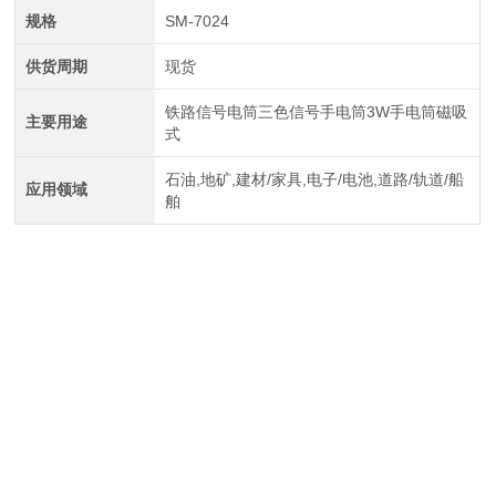
规格
SM-7024
供货周期
现货
铁路信号电筒三色信号手电筒3W手电筒磁吸
主要用途
式
石油,地矿,建材/家具,电子/电池,道路/轨道/船
应用领域
舶