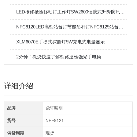
LED抢修抢险移动灯工作灯SW2600便携式升降防汛应急
NFC9120LED高铁站台灯节能吊杆灯NFC9129站台候车室售票厅筒灯
XLM6070E手提式探照灯9W充电式电量显示
2分钟！教您快速了解铁路巡检强光手电筒
详细介绍
品牌
鼎轩照明
货号
NFE9121
供货周期
现货