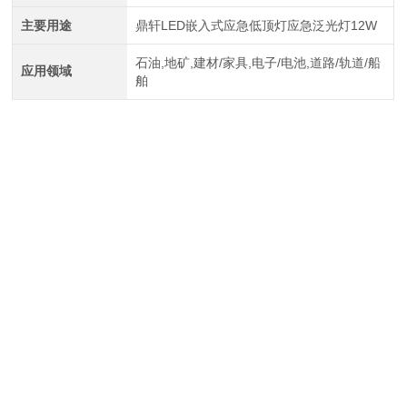
主要用途
鼎轩LED嵌入式应急低顶灯应急泛光灯12W
石油,地矿,建材/家具,电子/电池,道路/轨道/船
应用领域
舶