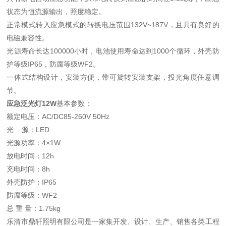
状态为恒流源输出，照度稳定。
正常模式转入应急模式的转换电压范围132V~187V，且具有良好的
电磁兼容性。
光源寿命长达100000小时，电池使用寿命达到1000个循环，外壳防
护等级IP65，防腐等级WF2。
一体式结构设计，安装方便，带可旋转安装支架，投光角度任意调
节。
应急泛光灯12W
基本参数：
额定电压：AC/DC85-260V 50Hz
光 源：LED
光源功率：4×1W
放电时间：12h
充电时间：8h
外壳防护：IP65
防腐等级：WF2
总 重 量：1.75kg
乐清市鼎轩照明有限公司是一家集开发、设计、生产、销售各类工程