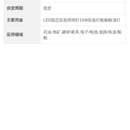
供货周期
现货
主要用途
LED固态应急照明灯15W应急灯船舶舱顶灯
石油,地矿,建材/家具,电子/电池,道路/轨道/船
应用领域
舶