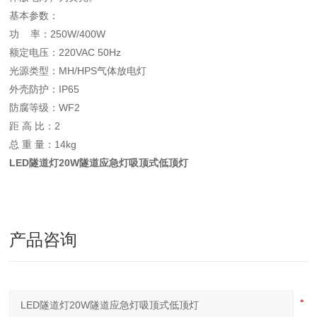
基本参数：
功 率：250W/400W
额定电压：220VAC 50Hz
光源类型：MH/HPS气体放电灯
外壳防护：IP65
防腐等级：WF2
距 高 比：2
总 重 量：14kg
LED
隧道灯20W隧道应急灯
吸顶式低顶灯
产品咨询