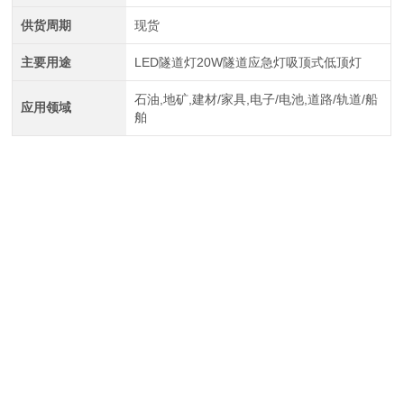
供货周期
现货
主要用途
LED隧道灯20W隧道应急灯吸顶式低顶灯
石油,地矿,建材/家具,电子/电池,道路/轨道/船
应用领域
舶