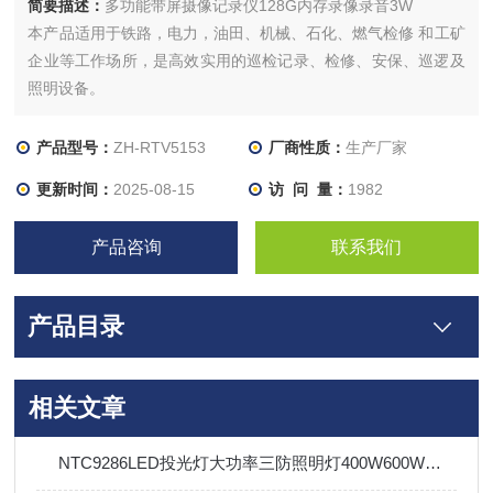
简要描述：
多功能带屏摄像记录仪128G内存录像录音3W
本产品适用于铁路，电力，油田、机械、石化、燃气检修 和工矿
企业等工作场所，是高效实用的巡检记录、检修、安保、巡逻及
照明设备。
产品型号：
ZH-RTV5153
厂商性质：
生产厂家
更新时间：
2025-08-15
访 问 量：
1982
产品咨询
联系我们
产品目录
相关文章
NTC9286LED投光灯大功率三防照明灯400W600W体育馆机场船厂