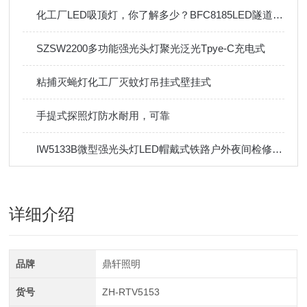
化工厂LED吸顶灯，你了解多少？BFC8185LED隧道灯电缆夹层
SZSW2200多功能强光头灯聚光泛光Tpye-C充电式
粘捕灭蝇灯化工厂灭蚊灯吊挂式壁挂式
手提式探照灯防水耐用，可靠
IW5133B微型强光头灯LED帽戴式铁路户外夜间检修巡检充电头灯
详细介绍
品牌
鼎轩照明
货号
ZH-RTV5153