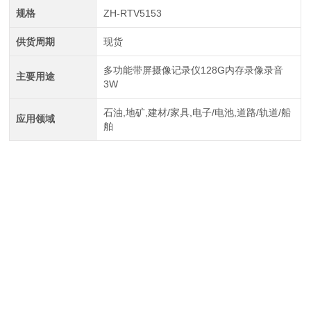
规格
ZH-RTV5153
供货周期
现货
多功能带屏摄像记录仪128G内存录像录音
主要用途
3W
石油,地矿,建材/家具,电子/电池,道路/轨道/船
应用领域
舶