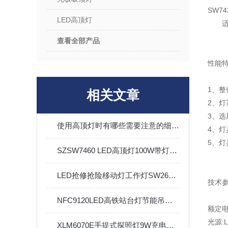
SW74
LED高顶灯
查看全部产品
性能
1、
相关文章
2、
3、选
使用高顶灯时有哪些需要注意的细节？
4、
5、
SZSW7460 LED高顶灯100W带灯罩防水防尘防腐圆形泛光灯
LED抢修抢险移动灯工作灯SW2600便携式升降防汛应急
技术
NFC9120LED高铁站台灯节能吊杆灯NFC9129站台候车室售票厅筒灯
额定电压
光源:L
XLM6070E手提式探照灯9W充电式电量显示