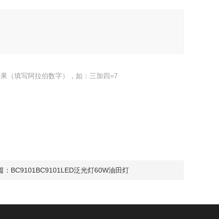
果（填写阿拉伯数字），如：三加四=7
篇：
BC9101BC9101LED泛光灯60W油田灯