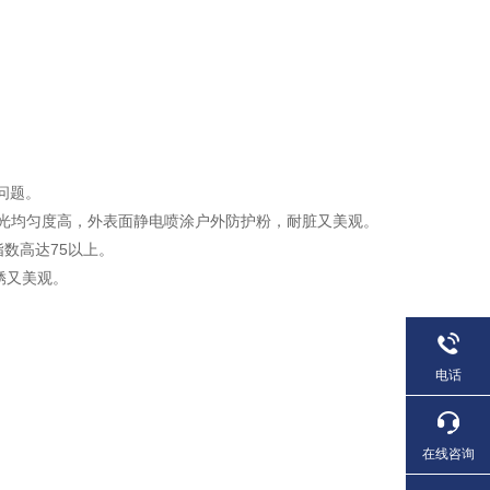
问题。
光均匀度高，外表面静电喷涂户外防护粉，耐脏又美观。
指数高达75以上。
锈又美观。
电话
在线咨询