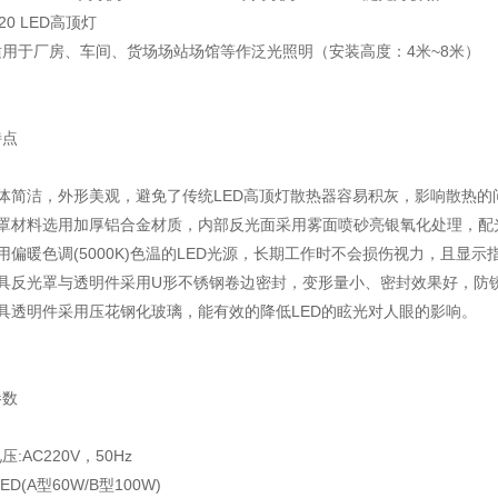
20 LED高顶灯
适用于厂房、车间、货场场站场馆等作泛光照明（安装高度：4米~8米）
特点
整体简洁，外形美观，避免了传统LED高顶灯散热器容易积灰，影响散热的
灯罩材料选用加厚铝合金材质，内部反光面采用雾面喷砂亮银氧化处理，配
用偏暖色调(5000K)色温的LED光源，长期工作时不会损伤视力，且显示
灯具反光罩与透明件采用U形不锈钢卷边密封，变形量小、密封效果好，防
灯具透明件采用压花钢化玻璃，能有效的降低LED的眩光对人眼的影响。
参数
:AC220V，50Hz
ED(A型60W/B型100W)