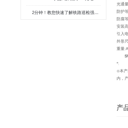
光通量:
防护等级
2分钟！教您快速了解铁路巡检强光手电筒
防腐等
安装高
引入电
外形尺寸
重量:A
S
*:
⊙本产
内，
产