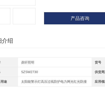
产品咨询
细介绍
牌
鼎轩照明
货号
格
SZSW2730
供货周
要用途
太阳能警示灯高压过线防护电力网光红光防撞
应用领