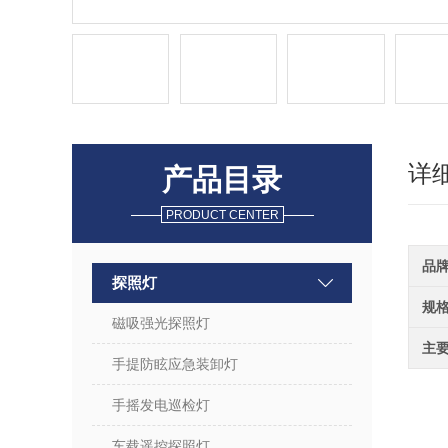
详
产品目录
PRODUCT CENTER
品
探照灯
规
磁吸强光探照灯
主
手提防眩应急装卸灯
手摇发电巡检灯
车载遥控探照灯