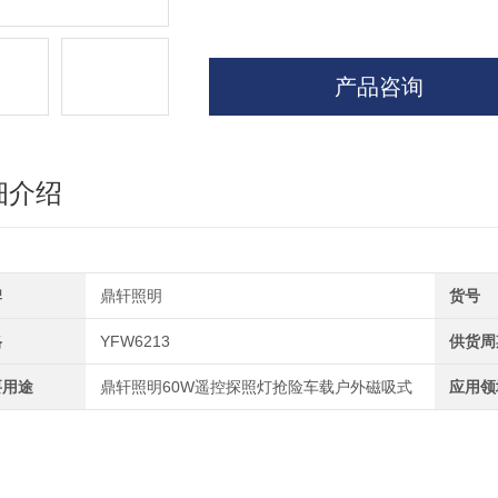
产品咨询
细介绍
牌
鼎轩照明
货号
格
YFW6213
供货周
要用途
鼎轩照明60W遥控探照灯抢险车载户外磁吸式
应用领