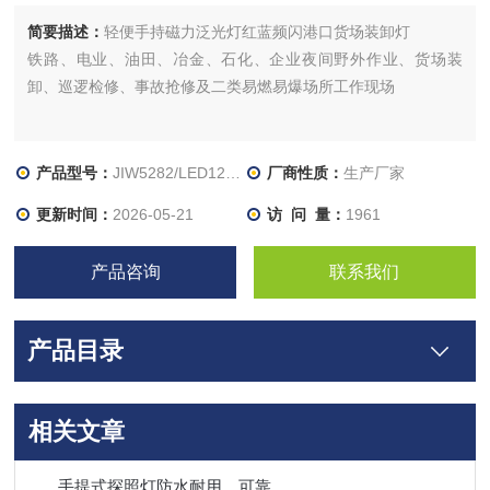
简要描述：
轻便手持磁力泛光灯红蓝频闪港口货场装卸灯
铁路、电业、油田、冶金、石化、企业夜间野外作业、货场装
卸、巡逻检修、事故抢修及二类易燃易爆场所工作现场
产品型号：
JIW5282/LED12W/IP66/5Ah
厂商性质：
生产厂家
更新时间：
2026-05-21
访 问 量：
1961
产品咨询
联系我们
产品目录
相关文章
手提式探照灯防水耐用，可靠