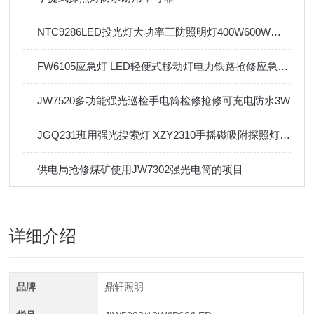
NTC9286LED投光灯大功率三防照明灯400W600W体育馆机场船厂
FW6105应急灯 LED轻便式移动灯电力铁路抢修应急工作灯
JW7520多功能强光巡检手电筒检修抢修可充电防水3W
JGQ231班用强光搜索灯 XZY2310手摇磁吸附探照灯军之光搜索巡检灯
供电局抢修煤矿使用JW7302强光电筒的项目
详细介绍
品牌
鼎轩照明