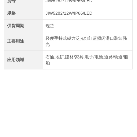
货号
JIW5282/12W/IP66/LED
规格
JIW5282/12W/IP66/LED
供货周期
现货
轻便手持式磁力泛光灯红蓝频闪港口装卸强
主要用途
光
石油,地矿,建材/家具,电子/电池,道路/轨道/船
应用领域
舶