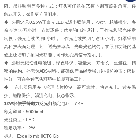
附、吊挂照明等多种方式；灯头可任意在75度内调节照射角度。轻
触式开关，操作更方便耐用。
◆ 选用54只0.25W正白光LED光源串联使用，光效*、耗能极少、寿
命长达10万小时、节能环保；优良的电路设计，工作光和强光任意
转换，强光连续照明8小时，工作光连续照明可达16小时。灯罩采用
高科技表面处理工艺，透光效率高，光斑光色均匀，在照明功能的基
础上还增加了频闪光功能，可作远距离信号指示用。
◆ 选用无记忆锂电池组，绿色环保，容量大、寿命长、重量轻。精
密的结构、外壳为ABS材料，能确保产品经受强力碰撞和冲击；密封
性好，可在各种恶劣环境中长期可靠工作。
◆ 充电器采用充电管理芯片控制，高可靠性、快速充电、过充保
护、短路保护、涓流充电、状态指示。
12W轻便手持磁力泛光灯
额定电压：7.4V
额定容量：5000mah
光源类型：LED
额定功率：12W
标志：Exde ib mb IICT6 Gb