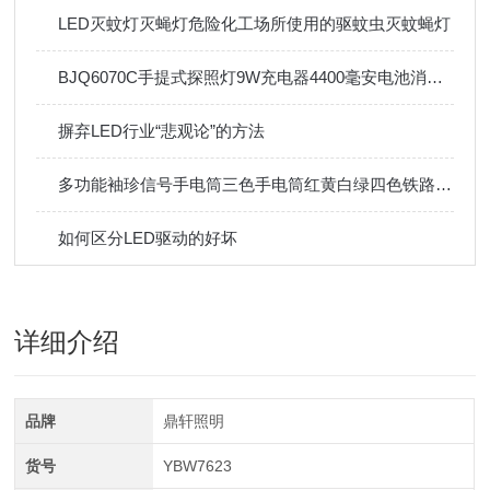
LED灭蚊灯灭蝇灯危险化工场所使用的驱蚊虫灭蚊蝇灯
BJQ6070C手提式探照灯9W充电器4400毫安电池消防检修
摒弃LED行业“悲观论”的方法
多功能袖珍信号手电筒三色手电筒红黄白绿四色铁路信号灯强光信号
如何区分LED驱动的好坏
详细介绍
品牌
鼎轩照明
货号
YBW7623