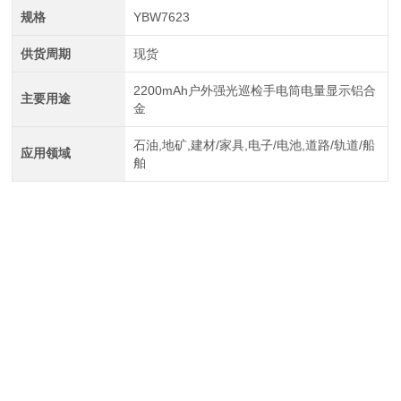
规格
YBW7623
供货周期
现货
2200mAh户外强光巡检手电筒电量显示铝合
主要用途
金
石油,地矿,建材/家具,电子/电池,道路/轨道/船
应用领域
舶