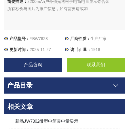
简要描述：
2200mAh户外强光巡检手电筒电量显示铝合金
所有标价与图片为推广信息，如有需要请或加
产品型号：
YBW7623
厂商性质：
生产厂家
更新时间：
2025-11-27
访 问 量：
1918
产品咨询
联系我们
产品目录
相关文章
新品JW7302微型电筒带电量显示