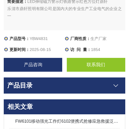
简要描述：
LED伸缩磁力警示灯铁路警示红色方位灯鼎轩
乐清市鼎轩照明有限公司是国内大的专业生产工业电气的企业之
一
产品型号：
YBW4831
厂商性质：
生产厂家
更新时间：
2025-08-15
访 问 量：
1854
产品咨询
联系我们
产品目录
相关文章
FW6101移动强光工作灯6102便携式抢修应急救援泛光升降照明灯