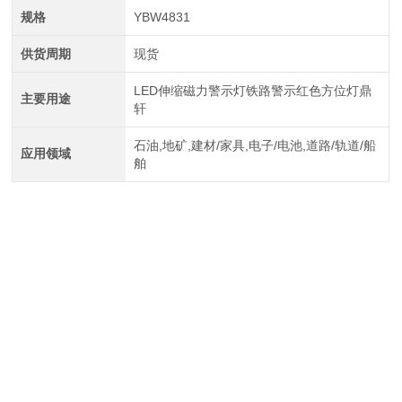
规格
YBW4831
供货周期
现货
LED伸缩磁力警示灯铁路警示红色方位灯鼎
主要用途
轩
石油,地矿,建材/家具,电子/电池,道路/轨道/船
应用领域
舶