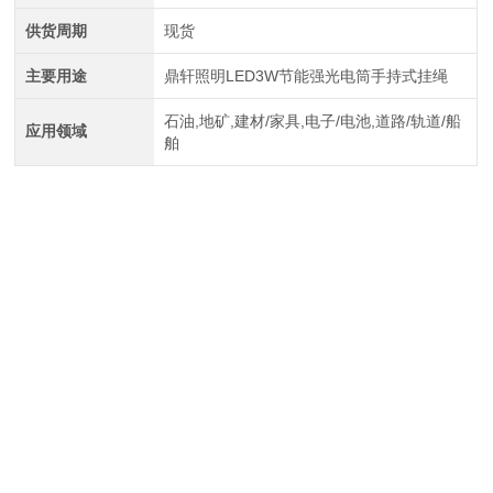
供货周期
现货
主要用途
鼎轩照明LED3W节能强光电筒手持式挂绳
石油,地矿,建材/家具,电子/电池,道路/轨道/船
应用领域
舶