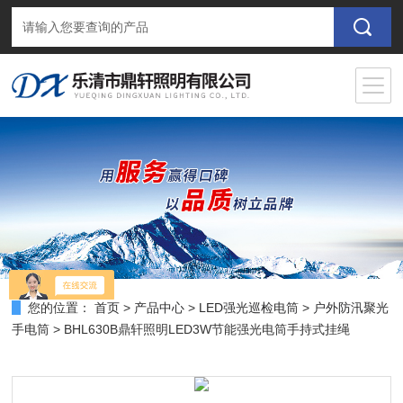
您的位置：
首页
>
产品中心
>
LED强光巡检电筒
>
户外防汛聚光
手电筒
> BHL630B鼎轩照明LED3W节能强光电筒手持式挂绳