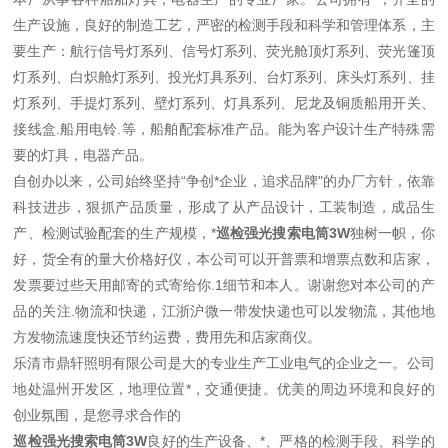
生产设施，良好的制造工艺，严密的检测手段和科学和管理体系，主
要生产：航行信号灯系列、信号灯系列、荧光舱顶灯系列、荧光篷顶
灯系列、白炽舱灯系列、投光灯具系列、台灯系列、床头灯系列、挂
灯系列、手提灯系列、壁灯系列、灯具系列、尼龙及铜质船用开关、
接线盒.船用电铃.等，船舶配套标准产品。能为客户设计生产特殊需
要的灯具，电器产品。
自创办以来，公司始终坚持“争创*企业，追求品牌"的办厂方针，依靠
科技进步，狠抓产品质量，形成了从产品设计，工装制造，成品生
产、检测试验配套的生产规模，*
巡检强光搜索电筒3W
独树一帜，你
好，货全有的量大价格好仪，本公司可以开普票和增票点数和店家，
发票要过些天用邮寄的式寄给你.1细节和本人。谢谢您对本公司的产
品的关注.物流和快递，江浙沪微一带发快递也可以发物流，其他地
方发物流速度快还节约运费，费用先和店家商仪。
乐清市鼎轩照明有限公司是大的专业生产工业电气的企业之一。公司
地处温州开发区，地理位置*，交通便捷。优美的周边环境和良好的
创业氛围，是您寻求合作的
巡检强光搜索电筒3W
良好的生产设备、*、严格的检测手段、科学的