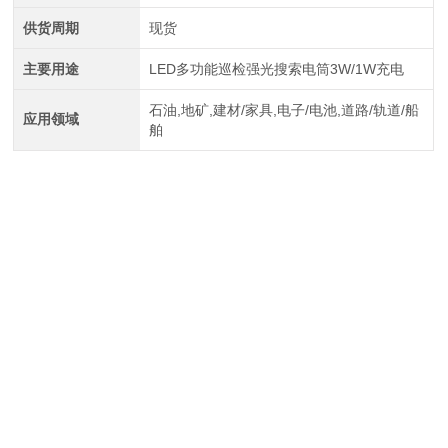
供货周期
现货
主要用途
LED多功能巡检强光搜索电筒3W/1W充电
石油,地矿,建材/家具,电子/电池,道路/轨道/船
应用领域
舶