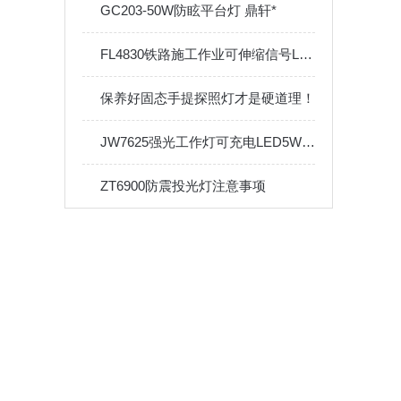
GC203-50W防眩平台灯 鼎轩*
FL4830铁路施工作业可伸缩信号LED警示灯
保养好固态手提探照灯才是硬道理！
JW7625强光工作灯可充电LED5W防水便携应急手电筒Type-c接口
ZT6900防震投光灯注意事项