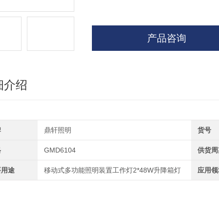
产品咨询
细介绍
牌
鼎轩照明
货号
格
GMD6104
供货周
要用途
移动式多功能照明装置工作灯2*48W升降箱灯
应用领