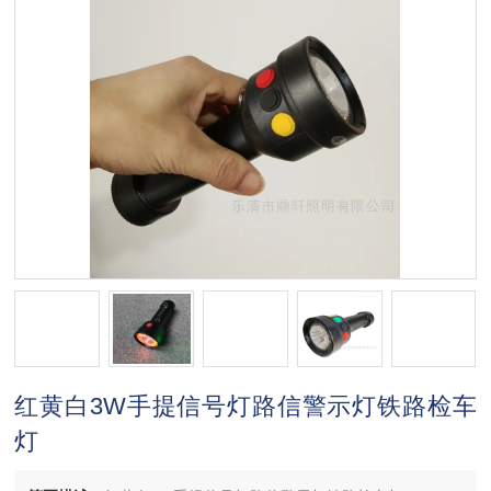
红黄白3W手提信号灯路信警示灯铁路检车
灯