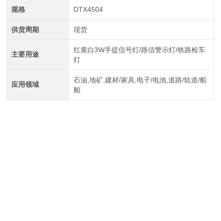
规格
DTX4504
供货周期
现货
红黄白3W手提信号灯/路信警示灯/铁路检车
主要用途
灯
石油,地矿,建材/家具,电子/电池,道路/轨道/船
应用领域
舶