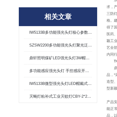
求，
三防
相关文章
格。建
得了
IW5133B多功能强光头灯核心参数与功能解析
医药
颖工
SZSW2200多功能强光头灯聚光泛光Tpye-C充电式
艺全
内同
鼎轩照明煤矿LED强光头灯3W帽戴式数显IP65
多功能感应强光头灯 手控感应开关 聚光泛光 3W 电量显示 IP66
品，*
造型
IW5133B微型强光头灯LED帽戴式铁路户外夜间检修巡检充电头灯
型新
灭蝇灯粘补式工业灭蚊灯CBY-2*20灭蚊灯
产品
能正
品，