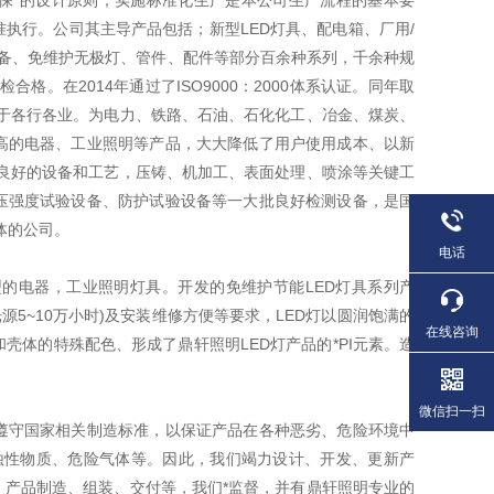
环保”的设计原则，实施标准化生产是本公司生产流程的基本要
执行。公司其主导产品包括；新型LED灯具、配电箱、厂用/
设备、免维护无极灯、管件、配件等部分百余种系列，千余种规
。在2014年通过了ISO9000：2000体系认证。同年取
于各行各业。为电力、铁路、石油、石化化工、冶金、煤炭、
高的电器、工业照明等产品，大大降低了用户使用成本、以新
良好的设备和工艺，压铸、机加工、表面处理、喷涂等关键工
压强度试验设备、防护试验设备等一大批良好检测设备，是国
体的公司。
电话
的电器，工业照明灯具。开发的免维护节能LED灯具系列产
5~10万小时)及安装维修方便等要求，LED灯以圆润饱满的
在线咨询
体的特殊配色、形成了鼎轩照明LED灯产品的*PI元素。造
微信扫一扫
遵守国家相关制造标准，以保证产品在各种恶劣、危险环境中
蚀性物质、危险气体等。因此，我们竭力设计、开发、更新产
产品制造、组装、交付等，我们*监督，并有鼎轩照明专业的