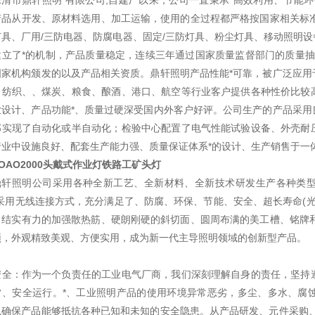
乐清市鼎轩照明 有限公司,自建厂以来，公司一直秉承“高效利用、节能
产品从开发、原材料选用、加工运输，使用的全过程都严格按国家相关标准
灯具、厂用/三防电器、防腐电器、固定/三防灯具、粉尘灯具、移动照明
立了*的机制，产品质量稳定，连续三年通过国家质量监督部门的质量抽检合格
国家机构颁发的以及产品相关资质。鼎轩照明产品性能*可靠，被广泛应用
、纺织、、煤炭、粮食、酿酒、港口、航空等行业客户提供各种性价比较
业设计、产品功能*、质量过硬深受国内外客户好评。公司生产的产品采用
部实现了自动化或半自动化；检验中心配置了电气性能试验设备、外壳耐
行业中设施良好、配套生产能力强、质量保证体系*的设计、生产销售于一
TOAO2000头戴式作业灯铁路工矿头灯
鼎轩照明公司采用各种全新工艺、全新材料、全新技术研发生产各种类型
采用无线连接方式，充分满足了、防腐、环保、节能、安全、超长寿命(光源
、结实有力的加强散热筋、硬朗刚硬的斜切面、圆周布满的美工槽、铭牌和壳
颖，外观精致美观、方便实用，成为新一代主导照明领域的创新型产品。
安全：作为一个负责任的工业电气厂商，我们深刻理解自身的责任，坚持
常、安全运行。*、工业照明产品的使用环境异常恶劣，多尘、多水、腐
以确保产品能够抵抗各种已知和未知的安全隐患。从产品研发、元件采购、