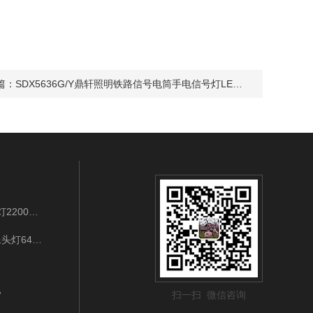
篇：
SDX5636G/Y鼎轩照明铁路信号电筒手电信号灯LED3W
BAD202B/LED3W/IP65/3.7VLED袖珍强光工作灯2200mAh充电式应急巡检
IW5132-3W/128GWIFI连接LED强光多功能摄像头灯64G手势开关
扫一扫 微信咨询
W