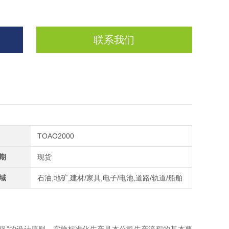
联系我们
TOAO2000
期
现货
域
石油,地矿,建材/家具,电子/电池,道路/轨道/船舶