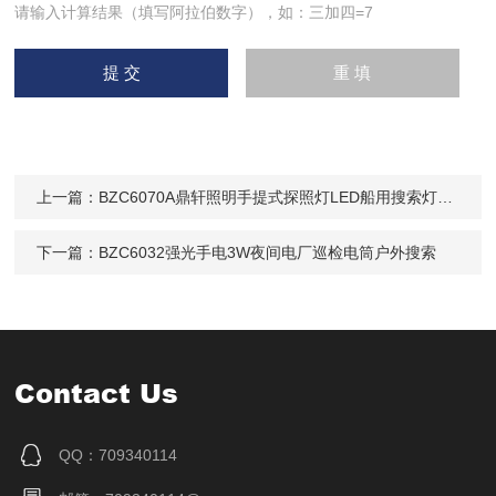
请输入计算结果（填写阿拉伯数字），如：三加四=7
上一篇：
BZC6070A鼎轩照明手提式探照灯LED船用搜索灯9W
下一篇：
BZC6032强光手电3W夜间电厂巡检电筒户外搜索
Contact Us
QQ：709340114