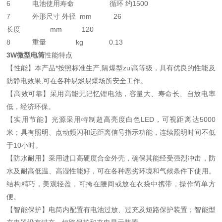
6 电池使用寿命 循环 约1500
7 外形尺寸 外径 mm 26
长度 mm 120
8 重量 kg 0.13
3W微型电筒
性能特点
【性能】本产品*按照标准生产,隔爆型zui高等级，具有优良的性能及
防静电效果,可在各种易燃易爆场所安全工作。
【高效可靠】采用高能无记忆锂电池，容量大、寿命长、自放电率
低，经济环保。
【实用节能】光源采用特制超高亮度白色LED，可视距离达5000
米；具有照明、点动频闪和远距离信号指示功能，连续照明时间不低
于10小时。
【防水耐用】采用进口高硬度合金外壳，确保其能经受强烈冲击，防
水及耐高低温、高湿性能好，可在各种恶劣环境和气候条件下使用。
结构精巧，美观轻盈，可挎在腰间或放在衣袋中携带，操作简单方
便。
【智能保护】电筒内配置有电池过放、过充及短路保护装置；智能型