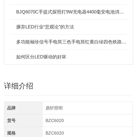
BJQ6070C手提式探照灯9W充电器4400毫安电池消防检修
摒弃LED行业“悲观论”的方法
多功能袖珍信号手电筒三色手电筒红黄白绿四色铁路信号灯强光信号
如何区分LED驱动的好坏
详细介绍
品牌
鼎轩照明
货号
BZC6020
规格
BZC6020