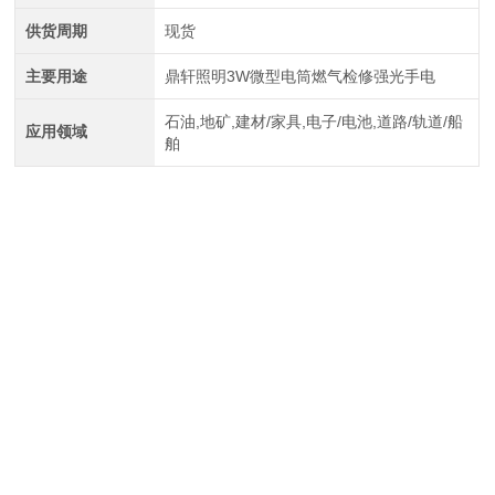
供货周期
现货
主要用途
鼎轩照明3W微型电筒燃气检修强光手电
石油,地矿,建材/家具,电子/电池,道路/轨道/船
应用领域
舶