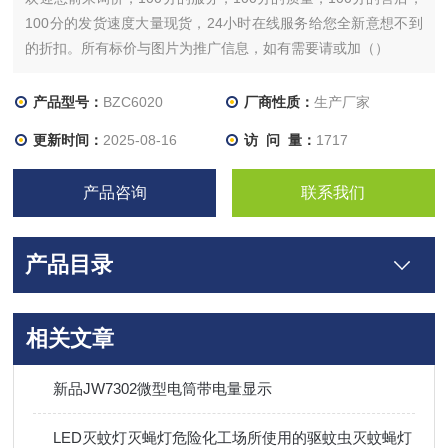
100分的发货速度大量现货，24小时在线服务给您全新意想不到
的折扣。所有标价与图片为推广信息，如有需要请或加（）
产品型号：
BZC6020
厂商性质：
生产厂家
更新时间：
2025-08-16
访 问 量：
1717
产品咨询
联系我们
产品目录
相关文章
新品JW7302微型电筒带电量显示
LED灭蚊灯灭蝇灯危险化工场所使用的驱蚊虫灭蚊蝇灯