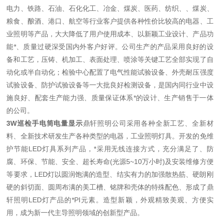
电力、铁路、石油、石化化工、冶金、煤炭、医药、纺织、、煤炭、
粮食、酿酒、港口、航空等行业客户提供各种性价比较高的电器、工
业照明等产品，大大降低了用户使用成本、以新颖工业设计、产品功
能*、质量过硬深受国内外客户好评。公司生产的产品采用良好的设
备和工艺，压铸、机加工、表面处理、喷涂等关键工艺全部实现了自
动化或半自动化；检验中心配置了电气性能试验设备、外壳耐压强度
试验设备、防护试验设备等一大批良好检测设备，是国内同行业中设
施良好、配套生产能力强、质量保证体系*的设计、生产销售于一体
的公司。
3W巡检手电筒电量显示
鼎轩照明公司采用各种全新工艺、全新材
料、全新技术研发生产各种类型的电器，工业照明灯具。开发的免维
护节能LED灯具系列产品，*采用无线连接方式，充分满足了、防
腐、环保、节能、安全、超长寿命(光源5~10万小时)及安装维修方便
等要求，LED灯以圆润饱满的造型、结实有力的加强散热筋、硬朗刚
硬的斜切面、圆周布满的美工槽、铭牌和壳体的特殊配色、形成了鼎
轩照明LED灯产品的*PI元素。造型新颖，外观精致美观、方便实
用，成为新一代主导照明领域的创新型产品。