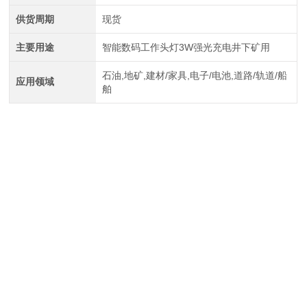
供货周期
现货
主要用途
智能数码工作头灯3W强光充电井下矿用
石油,地矿,建材/家具,电子/电池,道路/轨道/船
应用领域
舶