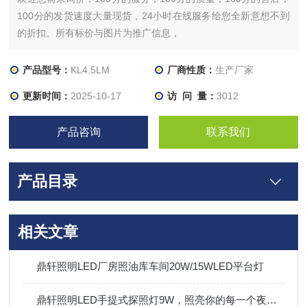
100分的发货速度大量现货，24小时在线服务给您全新意想不到
的折扣。所有标价与图片为推广信息，
产品型号：
KL4.5LM
厂商性质：
生产厂家
更新时间：
2025-10-17
访 问 量：
3012
产品咨询
联系我们
产品目录
相关文章
鼎轩照明LED厂房照油库车间20W/15WLED平台灯
鼎轩照明LED手提式探照灯9W，照亮你的每一个夜晚！