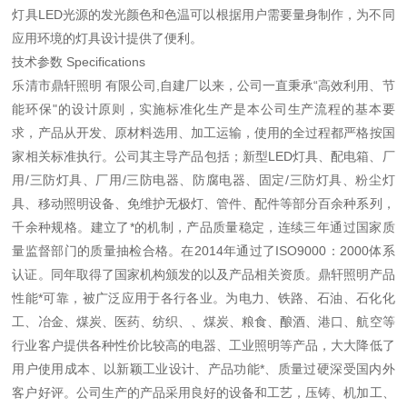
灯具LED光源的发光颜色和色温可以根据用户需要量身制作，为不同
应用环境的灯具设计提供了便利。
技术参数 Specifications
乐清市鼎轩照明 有限公司,自建厂以来，公司一直秉承“高效利用、节
能环保"的设计原则，实施标准化生产是本公司生产流程的基本要
求，产品从开发、原材料选用、加工运输，使用的全过程都严格按国
家相关标准执行。公司其主导产品包括；新型LED灯具、配电箱、厂
用/三防灯具、厂用/三防电器、防腐电器、固定/三防灯具、粉尘灯
具、移动照明设备、免维护无极灯、管件、配件等部分百余种系列，
千余种规格。建立了*的机制，产品质量稳定，连续三年通过国家质
量监督部门的质量抽检合格。在2014年通过了ISO9000：2000体系
认证。同年取得了国家机构颁发的以及产品相关资质。鼎轩照明产品
性能*可靠，被广泛应用于各行各业。为电力、铁路、石油、石化化
工、冶金、煤炭、医药、纺织、、煤炭、粮食、酿酒、港口、航空等
行业客户提供各种性价比较高的电器、工业照明等产品，大大降低了
用户使用成本、以新颖工业设计、产品功能*、质量过硬深受国内外
客户好评。公司生产的产品采用良好的设备和工艺，压铸、机加工、