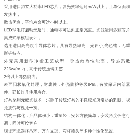
采用进口独立大功率LED芯片，发光效率达到m/W以上，且单位面积
发热小，
散热优良，平均寿命可达小时以上。
LED球泡灯启动无延时，通电即可达到正常亮度。光源运用多颗芯片
集成式单模组设计，
选用进口高亮度半导体芯片，具有导热率高，光衰小,光色纯，无重
影等特点。
外壳采用新型冷锻工艺成型，导热散热性能高，导热系数
226w/(m.k)，高于传统压铸工艺
2倍以上导热能力。
表面阳极氧化处理，耐腐蚀，外壳防护等级IP65, 有效保证内部器
件、延长灯具使用寿命。
灯具采用无眩光技术，消除了传统灯具的不良眩光所引起的刺眼、视
觉疲劳与视觉干扰。
结构一体化，产品体积小，重量轻，安装方便简单，安装角度任意可
调，同时可按客户
现场环境选择吊环、万向支架、弯杆接头等多种个性化配置。