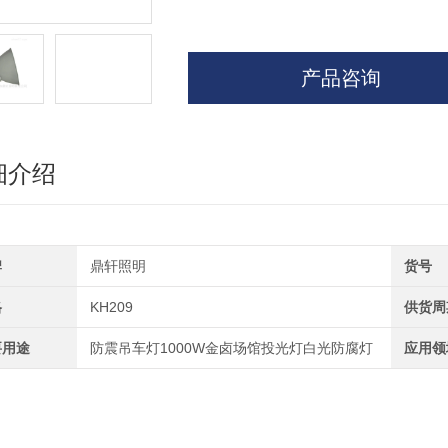
产品咨询
细介绍
牌
鼎轩照明
货号
格
KH209
供货周
要用途
防震吊车灯1000W金卤场馆投光灯白光防腐灯
应用领