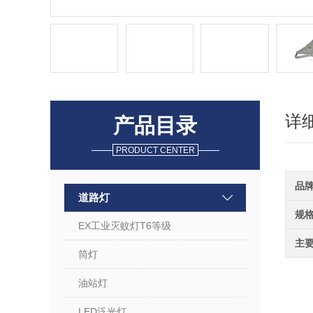
详
产品目录
PRODUCT CENTER
品
道路灯
规
EX工业灭蚊灯T6等级
主
筒灯
油站灯
LED泛光灯