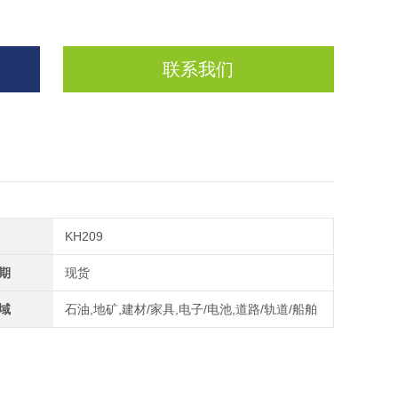
联系我们
KH209
期
现货
域
石油,地矿,建材/家具,电子/电池,道路/轨道/船舶