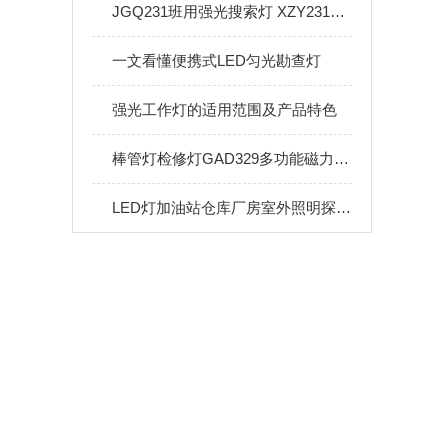
JGQ231班用强光搜索灯 XZY2310手摇磁吸附探照灯军之光搜索巡检灯
一文看懂便携式LED匀光勘查灯
强光工作灯的适用范围及产品特色
棒管灯检修灯GAD329多功能磁力工作灯
LED灯加油站仓库厂房室外照明探照灯户外投光灯泛光射