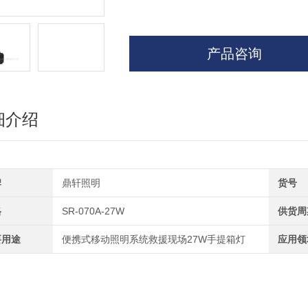
产品咨询
细介绍
牌
鼎轩照明
货号
格
SR-070A-27W
供货周
要用途
便携式移动照明系统救援现场27W手提箱灯
应用领