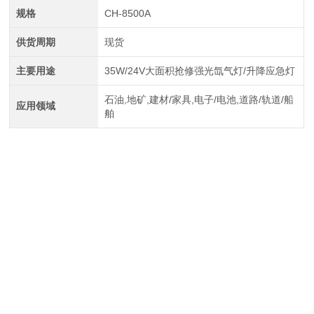
规格
CH-8500A
供货周期
现货
主要用途
35W/24V大面积抢修强光氙气灯/升降应急灯
石油,地矿,建材/家具,电子/电池,道路/轨道/船
应用领域
舶