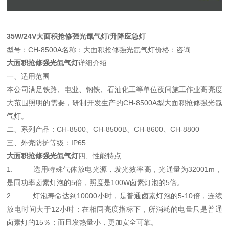
35W/24V大面积抢修强光氙气灯/升降应急灯
型号：CH-8500A名称：大面积抢修强光氙气灯价格：咨询
大面积抢修强光氙气灯
详细介绍
一、适用范围
本公司满足铁路、电业、钢铁、石油化工等单位夜间施工作业高亮度
大范围照明的需要，研制开发生产的CH-8500A型大面积抢修强光氙
气灯。
二、系列产品：CH-8500、CH-8500B、CH-8600、CH-8800
三、外壳防护等级：IP65
大面积抢修强光氙气灯
四、性能特点
1. 选用特殊气体放电光源，发光效率高，光通量为32001m，
是同功率卤素灯泡的5倍，照度是100W卤素灯泡的5倍。
2. 灯泡寿命达到10000小时，是普通卤素灯泡的5-10倍，连续
放电时间大于12小时；在相同亮度指标下，所消耗的电量只是普通
卤素灯的15％；而且发热量小，更加安全可靠。