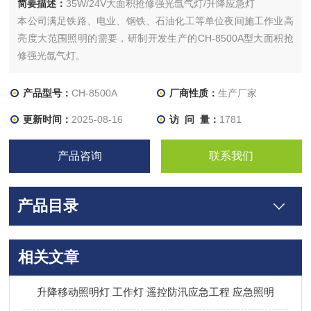
简要描述：
35W/24V大面积抢修强光氙气灯/升降应急灯
本公司满足铁路、电业、钢铁、石油化工等单位夜间施工作业高
亮度大范围照明的需要，研制开发生产的CH-8500A型大面积抢
修强光氙气灯。
产品型号：
CH-8500A
厂商性质：
生产厂家
更新时间：
2025-08-16
访 问 量：
1781
产品咨询
联系我们
产品目录
相关文章
升降移动照明灯 工作灯 遥控防汛应急工程 应急照明