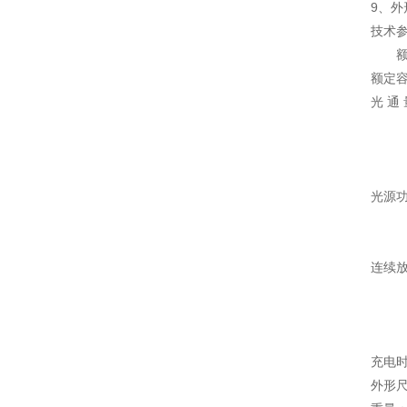
9、
技术
额
额定容
光 通
聚光
泛光
泛光
光源功
聚光
泛
连续放
聚
泛光
泛光
充电时
外形尺