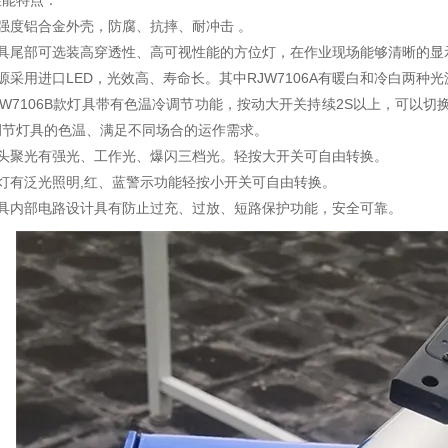
性能特点：
强度铝合金外壳，防腐、抗摔、耐冲击 。
灯具尾部可选装高穿透性、高可视性能的方位灯，在作业现场能够清晰的显
源采用进口LED，光效高、寿命长。其中RJW7106A有暖白和冷白两种
JW7106B款灯具带有色温冷调节功能，按动大开关持续2S以上，可以切
调节灯具的色温、满足不同场合的运作需求。
灯头聚光有强光、工作光、爆闪三档光。轻按大开关可自由转换。
侧灯有泛光照明,红、蓝警示功能轻按小开关可自由转换。
灯具内部电路设计具有防止过充、过放、短路保护功能，安全可靠。