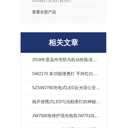
LED路灯泛光灯投光灯
查看全部产品
相关文章
2018年度温州市防汛机动抢险演练现场会在龙湾成功举行
SW2170 多功能便携灯 手持红白光户外露营应急泛光灯
SZSW2780充电式LED反光背心安全反光马甲V型可手洗
揭开便携式LED匀光勘查灯的神秘面纱
JW7500免维护强光电筒JW7510LT多功能充电器电池铁路巡检3W可充电