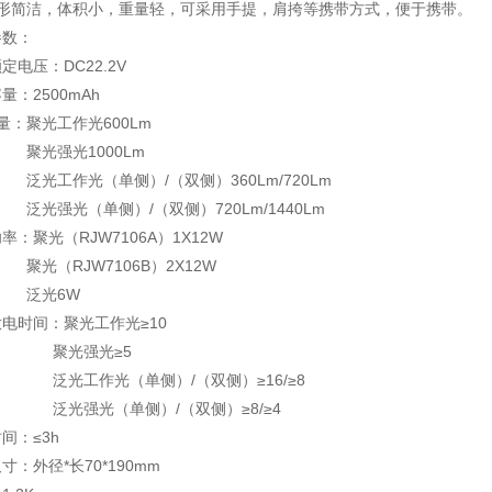
外形简洁，体积小，重量轻，可采用手提，肩挎等携带方式，便于携带。
参数：
定电压：DC22.2V
量：2500mAh
 量：聚光工作光600Lm
强光1000Lm
工作光（单侧）/（双侧）360Lm/720Lm
强光（单侧）/（双侧）720Lm/1440Lm
率：聚光（RJW7106A）1X12W
（RJW7106B）2X12W
光6W
电时间：聚光工作光≥10
光强光≥5
工作光（单侧）/（双侧）≥16/≥8
强光（单侧）/（双侧）≥8/≥4
间：≤3h
寸：外径*长70*190mm