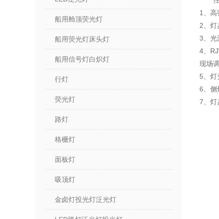
1、高
船用舱顶荧光灯
2、
3、光
船用荧光灯床头灯
4、R
船用信号灯白炽灯
现场
5、
行灯
6、
荧光灯
7、
路灯
格栅灯
面板灯
吸顶灯
金卤灯投光灯泛光灯