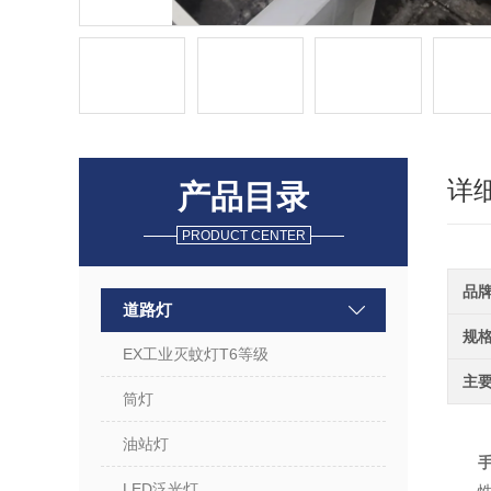
详
产品目录
PRODUCT CENTER
品
道路灯
规
EX工业灭蚊灯T6等级
主
筒灯
油站灯
LED泛光灯