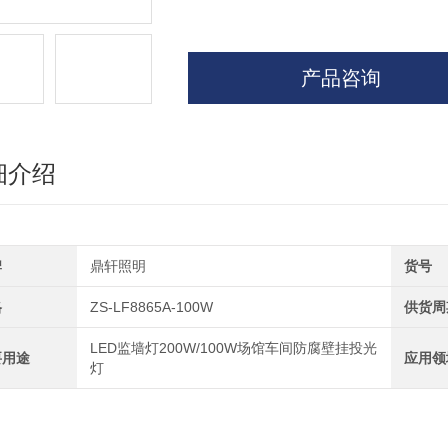
产品咨询
细介绍
牌
鼎轩照明
货号
格
ZS-LF8865A-100W
供货周
LED监墙灯200W/100W场馆车间防腐壁挂投光
要用途
应用领
灯