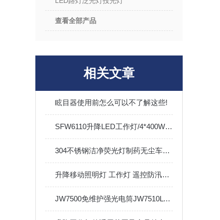
LED路灯泛光灯投光灯
查看全部产品
相关文章
眩目器使用前怎么可以不了解这些!
SFW6110升降LED工作灯/4*400W/本田发电机
304不锈钢洁净荧光灯制药无尘车间医院漆房 BHY嵌入式净化灯
升降移动照明灯 工作灯 遥控防汛应急工程 应急照明
JW7500免维护强光电筒JW7510LT多功能充电器电池铁路巡检3W可充电