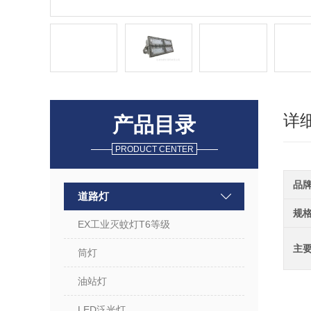
详
产品目录
PRODUCT CENTER
品
道路灯
规
EX工业灭蚊灯T6等级
主
筒灯
油站灯
LED泛光灯