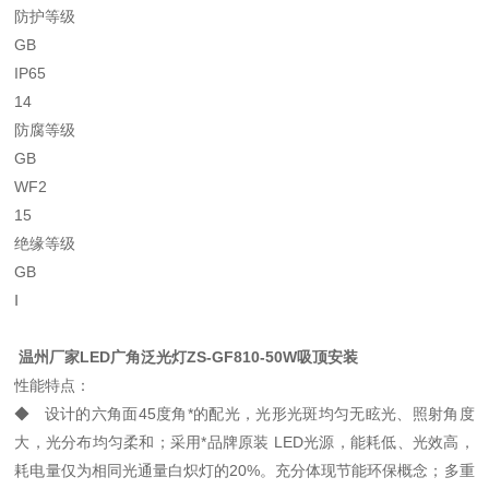
防护等级
GB
IP65
14
防腐等级
GB
WF2
15
绝缘等级
GB
Ⅰ
温州厂家LED广角泛光灯ZS-GF810-50W吸顶
安装
性能特点：
◆ 设计的六角面45度角*的配光，光形光斑均匀无眩光、照射角度
大，光分布均匀柔和；采用*品牌原装 LED光源，能耗低、光效高，
耗电量仅为相同光通量白炽灯的20%。充分体现节能环保概念；多重