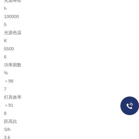
光源寿命
h
100000
5
光源色温
K
5500
6
功率因数
%
＞98
7
灯具效率
＞91
8
距高比
S/h
3.6