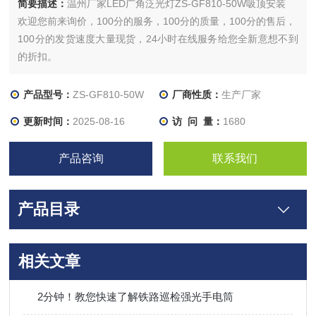
简要描述：
温州厂家LED广角泛光灯ZS-GF810-50W吸顶安装
欢迎您前来询价，100分的服务，100分的质量，100分的售后，
100分的发货速度大量现货，24小时在线服务给您全新意想不到
的折扣。
所有标价与图片为推广信息，如有需要请或加
（）
产品型号：
ZS-GF810-50W
厂商性质：
生产厂家
更新时间：
2025-08-16
访 问 量：
1680
产品咨询
联系我们
产品目录
相关文章
2分钟！教您快速了解铁路巡检强光手电筒