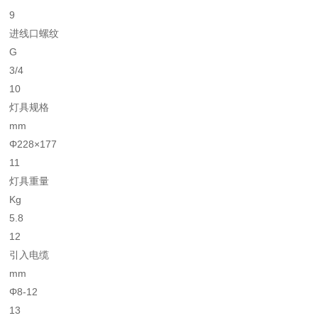
9
进线口螺纹
G
3/4
10
灯具规格
mm
Φ228×177
11
灯具重量
Kg
5.8
12
引入电缆
mm
Φ8-12
13