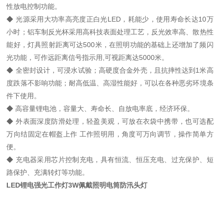
性放电控制功能。
◆ 光源采用大功率高亮度正白光LED，耗能少，使用寿命长达10万
小时；铝车制反光杯采用高科技表面处理工艺，反光效率高、散热性
能好，灯具照射距离可达500米，在照明功能的基础上还增加了频闪
光功能，可作远距离信号指示用,可视距离达5000米。
◆ 全密封设计，可浸水试验；高硬度合金外壳，且抗摔性达到1米高
度跌落不影响功能；耐高低温、高湿性能好，可以在各种恶劣环境条
件下使用。
◆ 高容量锂电池，容量大、寿命长、自放电率底，经济环保。
◆ 外表面深度防滑处理，轻盈美观，可放在衣袋中携带，也可选配
万向结固定在帽盔上作 工作照明用，角度可万向调节，操作简单方
便。
◆ 充电器采用芯片控制充电，具有恒流、恒压充电、过充保护、短
路保护、充满转灯等功能。
LED锂电强光工作灯3W佩戴照明电筒防汛头灯