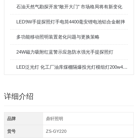
石油天然气勘探开发“敞开大门” 市场格局将有新变化
LED9W手提探照灯手电筒4400毫安锂电池铝合金耐摔
多功能移动照明装置老化问题与更换策略
24W磁力吸附红蓝警示应急防水强光手提探照灯
LED泛光灯 化工厂油库煤棚隔爆投光灯模组灯200w400w
详细介绍
品牌
鼎轩照明
货号
ZS-GY220