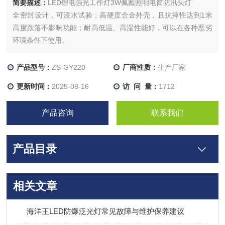
简要描述：
LED锂电强光工作灯3W佩戴照明电筒防汛头灯
全密封设计，可浸水试验；高硬度合金外壳，且抗摔性达到1米
高度跌落不影响功能；耐高低温、高湿性能好，可以在各种恶劣
环境条件下使用。
产品型号：
ZS-GY220
厂商性质：
生产厂家
更新时间：
2025-08-16
访 问 量：
1712
产品咨询
联系我们
产品目录
相关文章
海洋王LED防爆泛光灯常见故障与维护保养建议