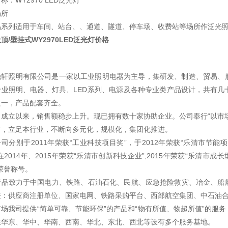
称：WY2970 LED泛光灯
场所
品系列适用于车间、站台、、通道、隧道、停车场、收费站等场所作泛光
顶/壁挂式WY2970LED泛光灯价格
鼎轩照明有限公司是一家以工业照明电器为主导，集研发、制造、贸易、
专业照明、电器、灯具、LED系列、电源及各种专业类产品设计，共有几
之一，产品配套齐全。
司成立以来，销售额稳步上升。现已拥有数十家协助企业。公司奉行“以市
旨，立足本行业，不断向多元化，规模化，集团化推进。
公司分别于2011年荣获“工业科技项目奖”，于2012年荣获“乐清市节能项
在2014年、2015年荣获“乐清市创新科技企业”,2015年荣获“乐清市成
荣誉称号。
产品致力于中国电力、铁路、石油石化、民航、应急抢险救灾、冶金、船
获：供应商注册单位、国家电网、铁路采购平台、西部航空集团、中石油
市场我司提供“简单可靠、节能环保”的产品和“物有所值、物超所值”的服
在华东、华中、华南、西南、华北、东北、西北等设有多个服务基地。