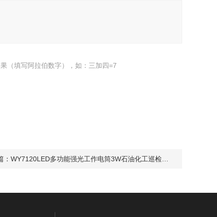
果（填写阿拉伯数字），如：三加四=7
篇：
WY7120LED多功能强光工作电筒3W石油化工巡检手持