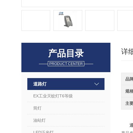
详
产品目录
PRODUCT CENTER
品
道路灯
规
EX工业灭蚊灯T6等级
主
筒灯
油站灯
通
LED泛光灯