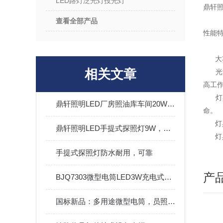
LED路灯泛光灯投光灯
鼎轩
查看全部产品
性能
大功
相关文章
光源
高工
灯具
鼎轩照明LED厂房照油库车间20W/15WLED平台灯
命。
灯具
鼎轩照明LED手提式探照灯9W，照亮你的每一个夜晚！
灯具
手提式探照灯防水耐用，可靠
产
BJQ7303微型电筒LED3W充电式电量显示搜索头灯
国标新品：多用途微型电筒，员照明灯具（统型款）