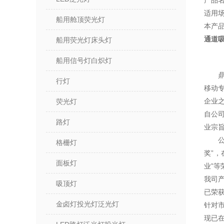
产品名
适用
船用舱顶荧光灯
本产
通道吸
船用荧光灯床头灯
船用信号灯白炽灯
行灯
移动
企业
荧光灯
自公
路灯
业宗
格栅灯
奖”，
面板灯
业”等
我司
吸顶灯
已荣
金卤灯投光灯泛光灯
针对
现已