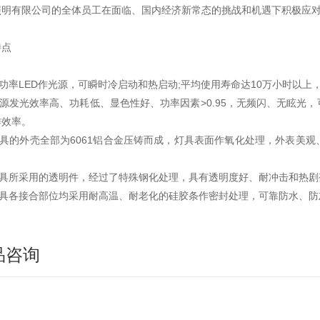
照明有限公司的全体员工在面临、国内经济新常态的挑战和机遇下积极应
特点
率LED作光源，可瞬时冷启动和热启动;平均使用寿命达10万小时以上
发光效率高、功耗低、显色性好、功率因素>0.95，无频闪、无眩光，
作效率。
的外壳全部为6061铝合金压铸而成，灯具表面作氧化处理，外表美观
所采用的透明件，经过了特殊钢化处理，具有透明度好、耐冲击和热剧
各接合部位均采用耐高温、耐老化的硅胶条作密封处理，可靠防水、防
品咨询