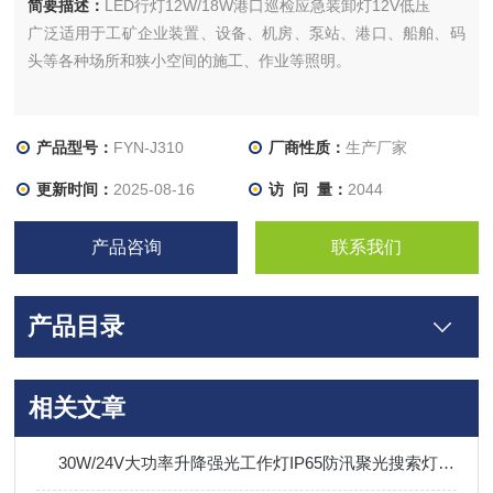
简要描述：
LED行灯12W/18W港口巡检应急装卸灯12V低压
广泛适用于工矿企业装置、设备、机房、泵站、港口、船舶、码
头等各种场所和狭小空间的施工、作业等照明。
产品型号：
FYN-J310
厂商性质：
生产厂家
更新时间：
2025-08-16
访 问 量：
2044
产品咨询
联系我们
产品目录
相关文章
30W/24V大功率升降强光工作灯IP65防汛聚光搜索灯可充电