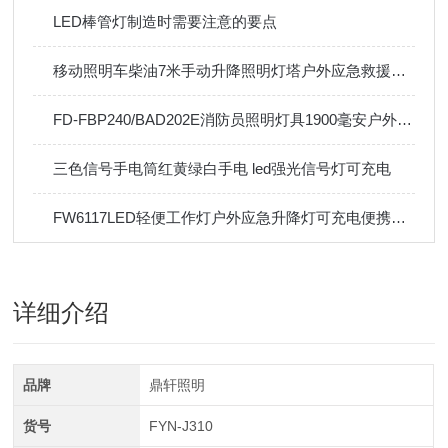
LED棒管灯制造时需要注意的要点
移动照明车柴油7米手动升降照明灯塔户外应急救援工地照明灯车
FD-FBP240/BAD202E消防员照明灯具1900毫安户外登山手电3W
三色信号手电筒红黄绿白手电 led强光信号灯可充电
FW6117LED轻便工作灯户外应急升降灯可充电便携移动照明灯50W
详细介绍
品牌
鼎轩照明
货号
FYN-J310