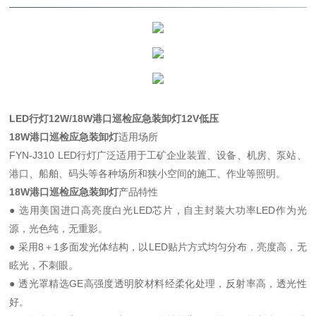
LED行灯12W/18W港口巡检应急装卸灯12V低压
18W港口巡检应急装卸灯
适用场所
FYN-J310 LED行灯广泛适用于工矿企业装置、设备、机房、泵站、
港口、船舶、码头等各种场所和狭小空间的施工、作业等照明。
18W港口巡检应急装卸灯
产品特性
● 选用美国进口高亮度白光LED芯片，自主封装大功率LED作为光
源，光色纯，无重影。
● 采用8＋1多面发光体结构，以LED贴片方式均匀分布，亮度高，无
眩光，不刺眼。
● 透光罩精选GE高强度透明胶材料经柔化处理，反射率高，透光性
好。