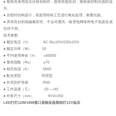
● 散热壳体用高压压铸铝制作，散热性能良好，能有效控制光源的温
升。
● 全密封结构设计，表面用特殊工艺进行氧化处理，耐磨抗振。
● 具有良好的电磁兼容性，不会对通讯、输变电网络和电子电器造成
任何干扰。
技术参数
● 额定电压（V） AC 36±15%/220±15%
● 额定功率（W） 10
● 平均使用寿命（h） ≥50000
● 显色指数（Ra） ≥75
● 相关色温（K） 5600
● 配光类型 环照型
● 外壳防护等级 IP65
● 工作温度（℃） -20～+40
● 外形尺寸（mm） Φ74×250
LED行灯12W/18W港口巡检应急装卸灯12V低压