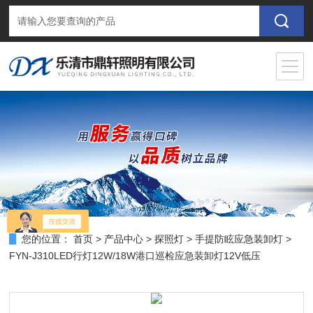
您的位置：
首页
>
产品中心
>
探照灯
>
手提防眩应急装卸灯
>
FYN-J310LED行灯12W/18W港口巡检应急装卸灯12V低压