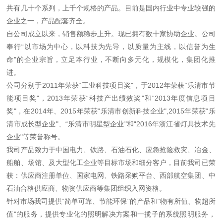
共有几十个系列，上千个规格的产品。目前是国内行业中专业较强的
企业之一，产品配套齐全。
自公司成立以来，销售额稳步上升。现已拥有数十家协助企业。公司
奉行“以市场为中心，以科技为先导，以质量为主线，以信誉为生
命"的企业宗旨，立足本行业，不断向多元化，规模化，集团化推
进。
公司分别于2011年荣获“工业科技项目奖"，于2012年荣获“乐清市节
能项目奖"，2013年荣获“科技产出绩效奖"和“2013年度信息项目
奖"，在2014年、2015年荣获“乐清市创新科技企业",2015年荣获“乐
清市成长型企业"、“乐清市明星型企业"和“2016年浙江省灯具技术先
企业"等荣誉称号。
我司产品致力于中国电力、铁路、石油石化、应急抢险救灾、冶金、
船舶、场馆、及大型化工企业等目标市场和细分客户，目前我司已荣
获：供应商注册单位、国家电网、铁路采购平台、西部航空集团、中
石油合格供应商、物资供应商等集团组织入网资格。
针对市场我司提供“简单可靠、节能环保"的产品和“物有所值、物超所
值"的服务，提供专业化的照明解决方案和一揽子的系统照明服务，