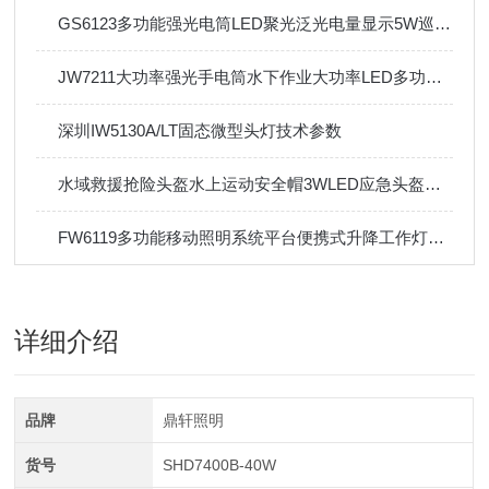
GS6123多功能强光电筒LED聚光泛光电量显示5W巡检手电筒
JW7211大功率强光手电筒水下作业大功率LED多功能防水工作灯10W
深圳IW5130A/LT固态微型头灯技术参数
水域救援抢险头盔水上运动安全帽3WLED应急头盔头灯侧灯
FW6119多功能移动照明系统平台便携式升降工作灯防汛应急移动灯
详细介绍
品牌
鼎轩照明
货号
SHD7400B-40W