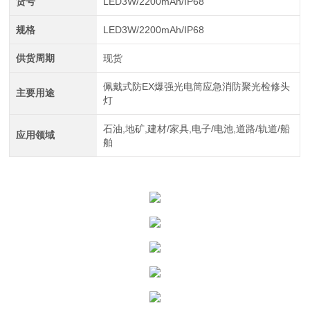
货号
LED3W/2200mAh/IP68
规格
LED3W/2200mAh/IP68
供货周期
现货
佩戴式防EX爆强光电筒应急消防聚光检修头
主要用途
灯
石油,地矿,建材/家具,电子/电池,道路/轨道/船
应用领域
舶