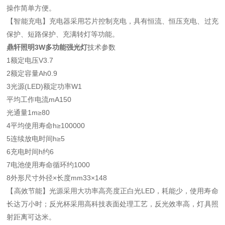
操作简单方便。
【智能充电】充电器采用芯片控制充电，具有恒流、恒压充电、过充
保护、短路保护、充满转灯等功能。
鼎轩照明3W多功能强光灯
技术参数
1额定电压V3.7
2额定容量Ah0.9
3光源(LED)额定功率W1
平均工作电流mA150
光通量1m≥80
4平均使用寿命h≥100000
5连续放电时间h≥5
6充电时间h约6
7电池使用寿命循环约1000
8外形尺寸外径×长度mm33×148
【高效节能】光源采用大功率高亮度正白光LED，耗能少，使用寿命
长达万小时；反光杯采用高科技表面处理工艺，反光效率高，灯具照
射距离可达米。