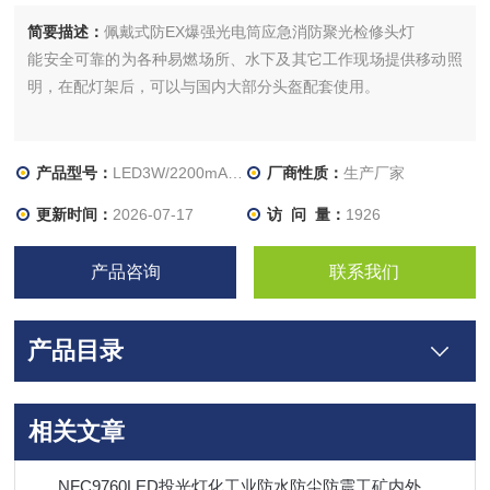
简要描述：
佩戴式防EX爆强光电筒应急消防聚光检修头灯
能安全可靠的为各种易燃场所、水下及其它工作现场提供移动照
明，在配灯架后，可以与国内大部分头盔配套使用。
产品型号：
LED3W/2200mAh/IP68
厂商性质：
生产厂家
更新时间：
2026-07-17
访 问 量：
1926
产品咨询
联系我们
产品目录
相关文章
NFC9760LED投光灯化工业防水防尘防震工矿内外场照明灯