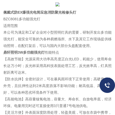
佩戴式防EX爆强光电筒应急消防聚光检修头灯
BZC8081多功能强光灯
适用范围
本公司为满足和工矿企业对小型照明灯具的需要，研制开发出多功能
强光灯，能安全可靠的为各种易燃场所、水下及其它工作现场提供移
动照明，在配灯架后，可以与国内大部分头盔配套使用。
鼎轩照明3W多功能强光灯
性能特点
【高效节能】光源采用大功率高亮度正白光LED，耗能少，使用寿命
长达万小时；反光杯采用高科技表面处理工艺，反光效率高，灯具照
射距离可达米。
【防水抗摔】全密封设计，可在暴风雨环境下正常使用；高硬度合金
外壳，且抗摔性达到2米高度跌落不影响功能；耐高低温、高湿性能
好，可以各种恶劣环境条件下使用。
【高能电池】高容量镍氢电池，容量大、寿命长、自放电率底，经济
环保。电量用完时还可直接使用3只普通7号电池供电。
【灵活方便】外表面深度防滑处理，轻盈美观，可放在衣袋中携带，