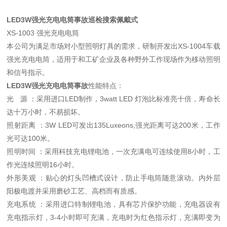
LED3W强光充电电筒事故巡检搜索佩戴式
XS-1003 强光充电电筒
本公司为满足市场对小型照明灯具的需求，研制开发出XS-1004车载
强光充电电筒，适用于和工矿企业及各种野外工作现场作为移动照明
和信号指示。
LED3W强光充电电筒事故
性能特点：
光 源 ：采用进口LED制作，3watt LED 灯泡比标准亮十倍，寿命长
达十万小时，不易损坏。
照射距离 ：3W LED可发出135Luxeons,强光距离可达200米，工作
光可达100米。
照明时间 ：采用科技充电锂电池，一次充满电可连续使用8小时，工
作光连续照明16小时。
外形美观 ：贴心的灯头凹槽式设计，防止手电筒随意滚动。内外层
阳极电渡并采用磨砂工艺、高档而有质感。
充电系统 ：采用进口特制锂电池，具有芯片保护功能，充电器设有
充电指示灯，3-4小时即可充满，充电时为红色指示灯，充满即变为