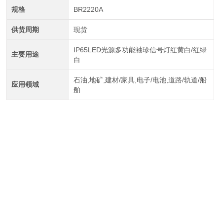
规格
BR2220A
供货周期
现货
IP65LED光源多功能袖珍信号灯红黄白/红绿
主要用途
白
石油,地矿,建材/家具,电子/电池,道路/轨道/船
应用领域
舶