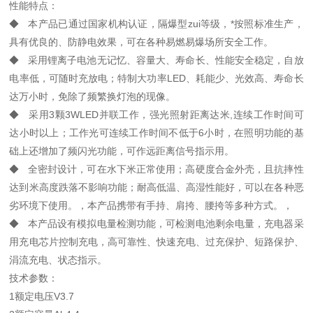
性能特点：
◆ 本产品已通过国家机构认证，隔爆型zui等级，*按照标准生产，
具有优良的、防静电效果，可在各种易燃易爆场所安全工作。
◆ 采用锂离子电池无记忆、容量大、寿命长、性能安全稳定，自放
电率低，可随时充放电；特制大功率LED、耗能少、光效高、寿命长
达万小时，免除了频繁换灯泡的现像。
◆ 采用3颗3WLED并联工作，强光照射距离达米,连续工作时间可
达小时以上；工作光可连续工作时间不低于6小时，在照明功能的基
础上还增加了频闪光功能，可作远距离信号指示用。
◆ 全密封设计，可在水下米正常使用；高硬度合金外壳，且抗摔性
达到米高度跌落不影响功能；耐高低温、高湿性能好，可以在各种恶
劣环境下使用。，本产品携带有手持、肩挎、腰挎等多种方式。，
◆ 本产品设有模拟电量检测功能，可检测电池剩余电量，充电器采
用充电芯片控制充电，高可靠性、快速充电、过充保护、短路保护、
涓流充电、状态指示。
技术参数：
1额定电压V3.7