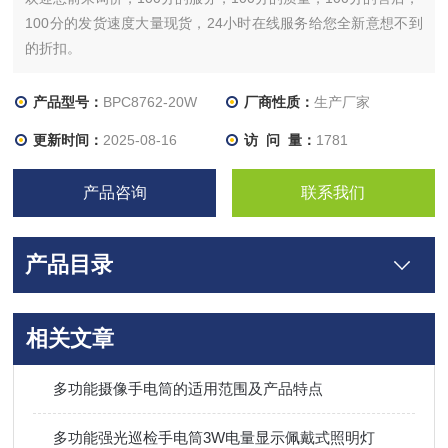
100分的发货速度大量现货，24小时在线服务给您全新意想不到
的折扣。
所有标价与图片为推广信息，如有需要请或加
（）
产品型号：
BPC8762-20W
厂商性质：
生产厂家
更新时间：
2025-08-16
访 问 量：
1781
产品咨询
联系我们
产品目录
相关文章
多功能摄像手电筒的适用范围及产品特点
多功能强光巡检手电筒3W电量显示佩戴式照明灯