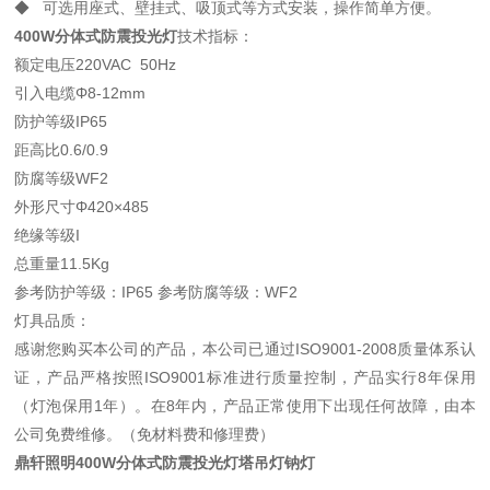
◆ 可选用座式、壁挂式、吸顶式等方式安装，操作简单方便。
400W分体式防震投光灯
技术指标：
额定电压220VAC 50Hz
引入电缆Φ8-12mm
防护等级IP65
距高比0.6/0.9
防腐等级WF2
外形尺寸Φ420×485
绝缘等级I
总重量11.5Kg
参考防护等级：IP65 参考防腐等级：WF2
灯具品质：
感谢您购买本公司的产品，本公司已通过ISO9001-2008质量体系认
证，产品严格按照ISO9001标准进行质量控制，产品实行8年保用
（灯泡保用1年）。在8年内，产品正常使用下出现任何故障，由本
公司免费维修。（免材料费和修理费）
鼎轩照明400W分体式防震投光灯塔吊灯钠灯