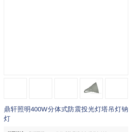
鼎轩照明400W分体式防震投光灯塔吊灯钠
灯