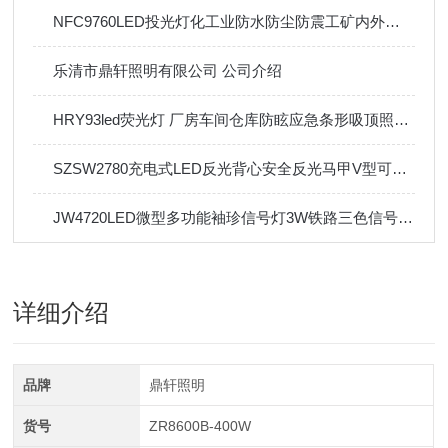
NFC9760LED投光灯化工业防水防尘防震工矿内外场照明灯
乐清市鼎轩照明有限公司 公司介绍
HRY93led荧光灯 厂房车间仓库防眩应急条形吸顶照明灯40W60W
SZSW2780充电式LED反光背心安全反光马甲V型可手洗
JW4720LED微型多功能袖珍信号灯3W铁路三色信号手电筒
详细介绍
品牌
鼎轩照明
货号
ZR8600B-400W