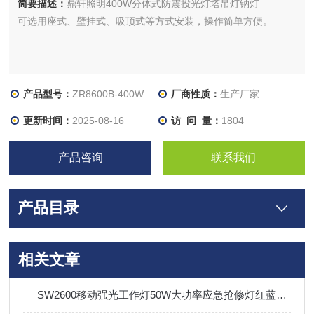
简要描述：
鼎轩照明400W分体式防震投光灯塔吊灯钠灯
可选用座式、壁挂式、吸顶式等方式安装，操作简单方便。
产品型号：
ZR8600B-400W
厂商性质：
生产厂家
更新时间：
2025-08-16
访 问 量：
1804
产品咨询
联系我们
产品目录
相关文章
SW2600移动强光工作灯50W大功率应急抢修灯红蓝信号