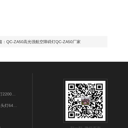
篇：
QC-ZA50高光强航空障碍灯QC-ZA50厂家
BAD202B/LED3W/IP65/3.7VLED袖珍强光工作灯2200mAh充电式应急巡检
IW5132-3W/128GWIFI连接LED强光多功能摄像头灯64G手势开关