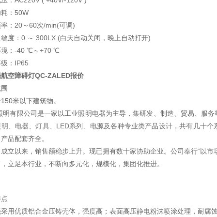
：AC220V ( +40V/-120V )
耗：50W
率：20～60次/min(可调)
敏度：0 ～ 300LX (白天自动关闭，晚上自动打开)
境：-40 ℃～+70 ℃
级：IP65
航空障碍灯QC-ZALED报价
范围
150米以下建筑物。
照明有限公司是一家以工业照明电器为主导，集研发、制造、贸易、服务
照明、电器、灯具、LED系列、电源及各种专业类产品设计，共有几十个
，产品配套齐全。
司成立以来，销售额稳步上升。现已拥有数十家协助企业。公司奉行“以市
旨，立足本行业，不断向多元化，规模化，集团化推进。
特点
壳采用优质铝合金压铸壳体，强度高；表面高压静电粉沫喷涂处理，耐腐