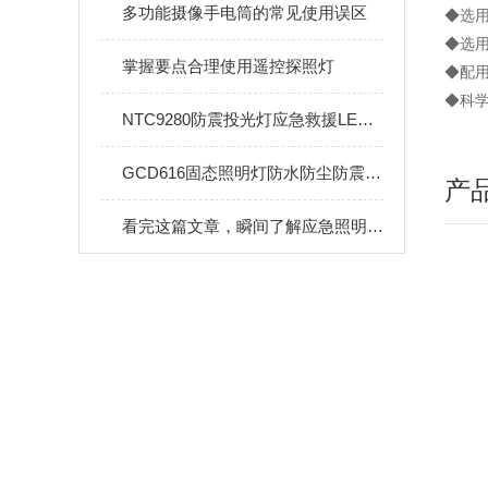
多功能摄像手电筒的常见使用误区
◆选
◆选
掌握要点合理使用遥控探照灯
◆配
◆科
NTC9280防震投光灯应急救援LED泛光灯 隧道模组大功率防汛照明灯
GCD616固态照明灯防水防尘防震防眩灯50W
产
看完这篇文章，瞬间了解应急照明灯了