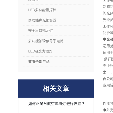
工作电压
动态功
LED多功能指挥棒
闪光频
光控灵
多功能声光报警器
工作环
安全出口指示灯
防护等
中光强
多功能袖珍信号手电筒
适用
LED强光方位灯
适用于
鼎轩
查看全部产品
专业
之一
自公
业宗
相关文章
如何正确对航空障碍灯进行设置？
性能
◆外