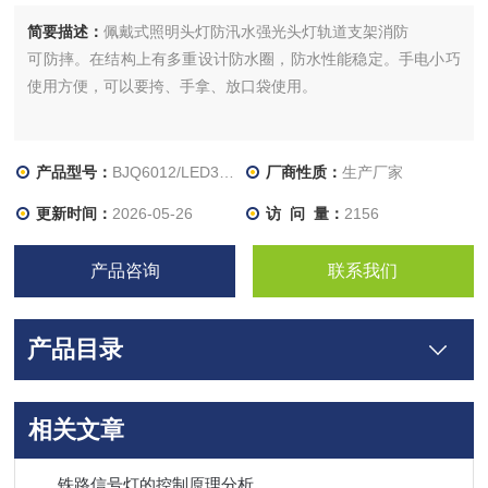
简要描述：
佩戴式照明头灯防汛水强光头灯轨道支架消防
可防摔。在结构上有多重设计防水圈，防水性能稳定。手电小巧
使用方便，可以要挎、手拿、放口袋使用。
产品型号：
BJQ6012/LED3W/IP68/2.2Ah
厂商性质：
生产厂家
更新时间：
2026-05-26
访 问 量：
2156
产品咨询
联系我们
产品目录
相关文章
铁路信号灯的控制原理分析