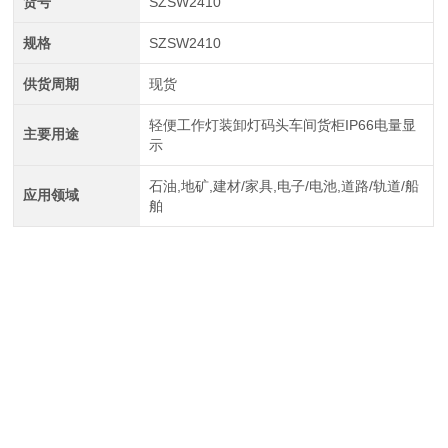
货号
SZSW2410
规格
SZSW2410
供货周期
现货
轻便工作灯装卸灯码头车间货柜IP66电量显
主要用途
示
石油,地矿,建材/家具,电子/电池,道路/轨道/船
应用领域
舶