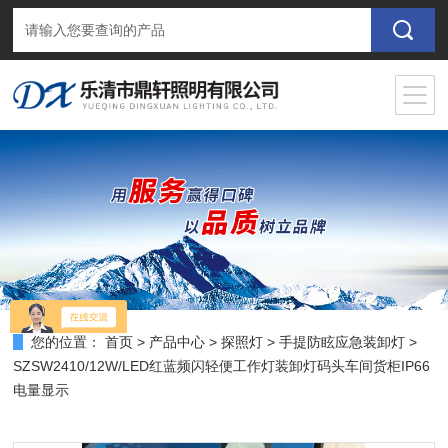
您的位置：
首页
>
产品中心
>
探照灯
>
手提防眩应急装卸灯
>
SZSW2410/12W/LED红蓝频闪轻便工作灯装卸灯码头车间货柜IP66
电量显示