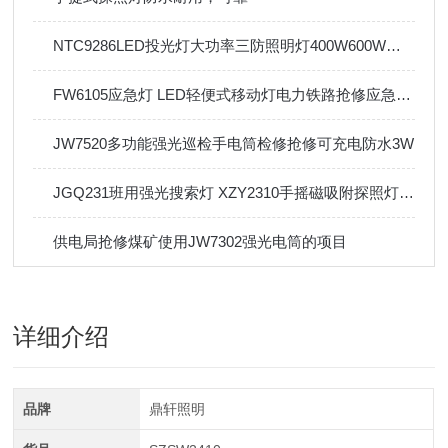
NTC9286LED投光灯大功率三防照明灯400W600W体育馆机场船厂
FW6105应急灯 LED轻便式移动灯电力铁路抢修应急工作灯
JW7520多功能强光巡检手电筒检修抢修可充电防水3W
JGQ231班用强光搜索灯 XZY2310手摇磁吸附探照灯军之光搜索巡检灯
供电局抢修煤矿使用JW7302强光电筒的项目
详细介绍
品牌
鼎轩照明