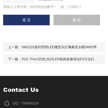
请输入计算结果（填写阿拉伯数字），如：三加四=7
上一篇：
SW2220鼎轩照明LED微型头灯佩戴安全帽3W功率
下一篇：
3V/2.7Hz/LED红光闪LED铁路抢修强光EX方位灯磁力吸附夜间定位
Contact Us
QQ：709340114