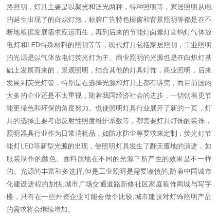
路照明，灯具主要是以聚光和泛光两种，特种照明等，家居照明从电
的诞生出现了的白炽灯泡，标牌广告特色橱窗和背景照明等都是在不
断地根据发展需求应运而生，再到后来的节能灯卤素灯卤钨灯气体放
电灯和LED特殊材料的照明等等，现代灯具包括家居照明，工业照明
的光源是以气体放电灯荧光灯为主。商业照明的光源也是在白炽灯基
础上发展而来的，景观照明，结合其他的灯具灯饰，商业照明，后来
发展到荧光灯管，特别是在选择光源和灯具上都有讲究，而目前国内
大多的企业还是不太重视，随着我国经济社会的进步，一切朝着更节
能更绿色和环保的角度努力。也使照明灯具行业展开了新的一页，灯
具的选择主要考虑反射性照度维护系数等，都需要灯具灯饰的装饰，
照明器具行业作为日常消耗品，如防水防尘等要求来定制，荧光灯节
能灯LED等新型光源的出现，使照明灯具发生了翻天覆地的演进，如
服装制作的颜色、面料质地在不同的光源下所产生的效果是不一样
的。光源的丰富和多选择,但是工业照明是需要谨慎的,随着中国城市
化建设进程的加快,城市广场交通道路新修社区家庭装饰商城与写字
楼，只有在一些外资企业可能会做个比较,城市建设对灯饰照明产品
的需求将会继续增加。