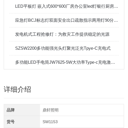
LED平板灯 嵌入式600*600厂房办公室led灯银行厨房吸顶面板灯
应急灯BCJ标志灯双面安全出口疏散指示两用灯90分钟LED5W
发电机式工程抢修灯：为救灾工作提供稳定的光源
SZSW2200多功能强光头灯聚光泛光Tpye-C充电式
多功能LED手电筒JW7625-5W大功率Type-c充电激光定位检修
详细介绍
品牌
鼎轩照明
货号
SW1153