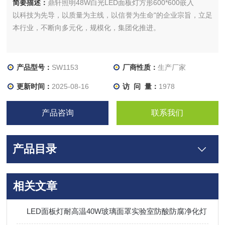
简要描述：
鼎轩照明48W白光LED面板灯方形600*600嵌入
以科技为先导，以质量为主线，以信誉为生命"的企业宗旨，立足
本行业，不断向多元化，规模化，集团化推进。
产品型号：
SW1153
厂商性质：
生产厂家
更新时间：
2025-08-16
访 问 量：
1978
产品咨询
联系我们
产品目录
相关文章
LED面板灯耐高温40W玻璃面罩实验室防酸防腐净化灯