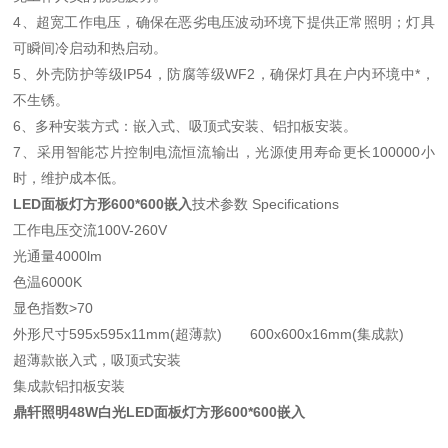
4、超宽工作电压，确保在恶劣电压波动环境下提供正常照明；灯具
可瞬间冷启动和热启动。
5、外壳防护等级IP54，防腐等级WF2，确保灯具在户内环境中*，
不生锈。
6、多种安装方式：嵌入式、吸顶式安装、铝扣板安装。
7、采用智能芯片控制电流恒流输出，光源使用寿命更长100000小
时，维护成本低。
LED面板灯方形600*600嵌入
技术参数 Specifications
工作电压交流100V-260V
光通量4000lm
色温6000K
显色指数>70
外形尺寸595x595x11mm(超薄款) 600x600x16mm(集成款)
超薄款嵌入式，吸顶式安装
集成款铝扣板安装
鼎轩照明48W白光LED面板灯方形600*600嵌入