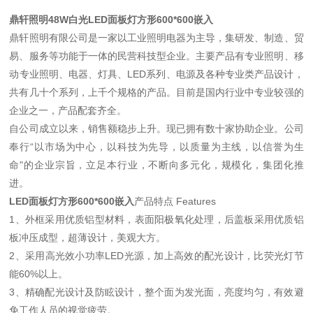
鼎轩照明48W白光LED面板灯方形600*600嵌入
鼎轩照明有限公司是一家以工业照明电器为主导，集研发、制造、贸
易、服务等功能于一体的民营科技型企业。主要产品有专业照明、移
动专业照明、电器、灯具、LED系列、电源及各种专业类产品设计，
共有几十个系列，上千个规格的产品。目前是国内行业中专业较强的
企业之一，产品配套齐全。
自公司成立以来，销售额稳步上升。现已拥有数十家协助企业。公司
奉行“以市场为中心，以科技为先导，以质量为主线，以信誉为生
命"的企业宗旨，立足本行业，不断向多元化，规模化，集团化推
进。
LED面板灯方形600*600嵌入
产品特点 Features
1、外框采用优质铝型材料，表面阳极氧化处理，后盖板采用优质铝
板冲压成型，超薄设计，美观大方。
2、采用高光效小功率LED光源，加上高效的配光设计，比荧光灯节
能60%以上。
3、精确配光设计及防眩设计，整个面为发光面，亮度均匀，有效避
免工作人员的视觉疲劳。