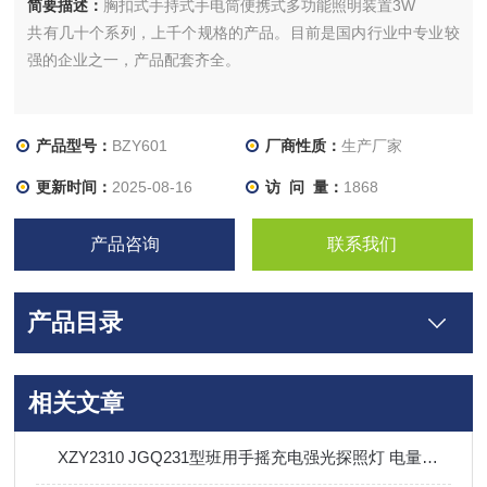
简要描述：
胸扣式手持式手电筒便携式多功能照明装置3W
共有几十个系列，上千个规格的产品。目前是国内行业中专业较
强的企业之一，产品配套齐全。
产品型号：
BZY601
厂商性质：
生产厂家
更新时间：
2025-08-16
访 问 量：
1868
产品咨询
联系我们
产品目录
相关文章
XZY2310 JGQ231型班用手摇充电强光探照灯 电量显示