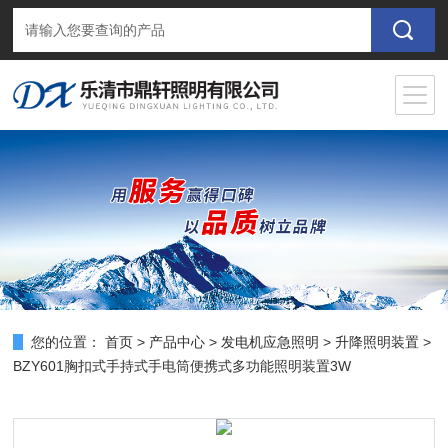
您的位置：
首页
>
产品中心
>
发电机应急照明
>
升降照明装置
>
BZY601胸扣式手持式手电筒便携式多功能照明装置3W