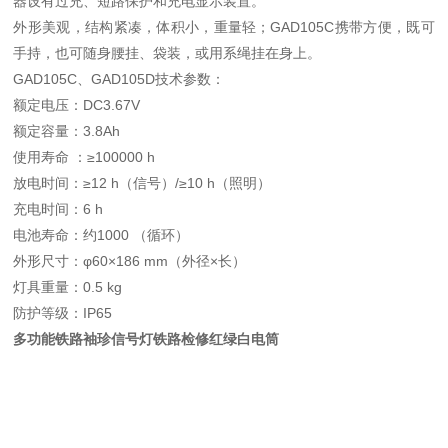
器设有过充、短路保护和充电显示装置。
外形美观，结构紧凑，体积小，重量轻；GAD105C携带方便，既可
手持，也可随身腰挂、袋装，或用系绳挂在身上。
GAD105C、GAD105D技术参数：
额定电压：DC3.67V
额定容量：3.8Ah
使用寿命 ：≥100000 h
放电时间：≥12 h（信号）/≥10 h（照明）
充电时间：6 h
电池寿命：约1000 （循环）
外形尺寸：φ60×186 mm（外径×长）
灯具重量：0.5 kg
防护等级：IP65
多功能铁路袖珍信号灯铁路检修红绿白电筒