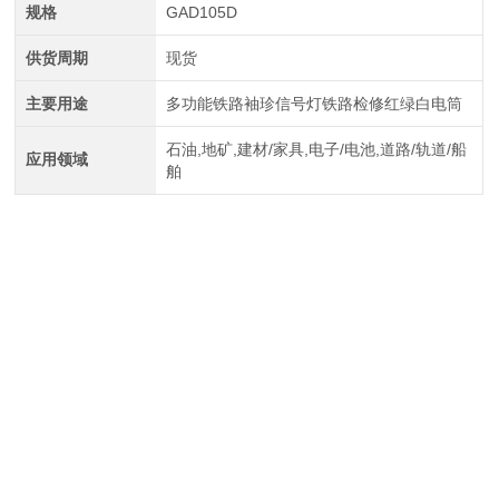
规格
GAD105D
供货周期
现货
主要用途
多功能铁路袖珍信号灯铁路检修红绿白电筒
石油,地矿,建材/家具,电子/电池,道路/轨道/船
应用领域
舶