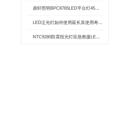
鼎轩照明BPC8765LED平台灯45W吸顶泛光灯
LED泛光灯如何使用延长其使用寿命？
NTC9280防震投光灯应急救援LED泛光灯 隧道模组大功率防汛照明灯