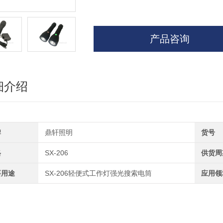
产品咨询
细介绍
牌
鼎轩照明
货号
格
SX-206
供货周
要用途
SX-206轻便式工作灯强光搜索电筒
应用领