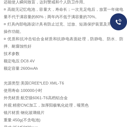
还能使人瞬间致盲，达到警戒和个人防卫作用。
¤ 高能无记忆电池，容量大，寿命长；一次充足电后，放置一年储电
量不代于满容量的80%；两年内不低于满容量的70%。
¤ 灯具内部电路设计具有防止过充、过放、短路保护装置及开关防误
操作功能。
¤ 优质和抗冲击铝合金材质和抗静电表面处理，防静电、防水、防
摔、耐腐蚀性好
技术参数
额定电压:DC8.4V
额定容量:2600mAh
光源类型:美国CREE*LED XML-T6
使用寿命:100000小时
外壳材质:航空级6061-T6高档铝合金
外观:精密CNC加工，加厚阳极氧化处理，哑黑色
镜片材质:钢化玻璃镜片
重量:450g(不含电池)