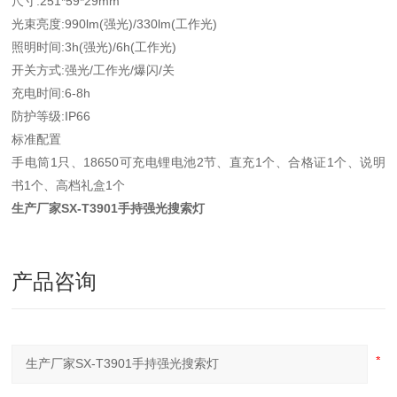
尺寸:251*59*29mm
光束亮度:990lm(强光)/330lm(工作光)
照明时间:3h(强光)/6h(工作光)
开关方式:强光/工作光/爆闪/关
充电时间:6-8h
防护等级:IP66
标准配置
手电筒1只、18650可充电锂电池2节、直充1个、合格证1个、说明
书1个、高档礼盒1个
生产厂家SX-T3901手持强光搜索灯
产品咨询