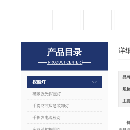
详
产品目录
PRODUCT CENTER
品
探照灯
规
磁吸强光探照灯
主
手提防眩应急装卸灯
手摇发电巡检灯
价
车载遥控探照灯