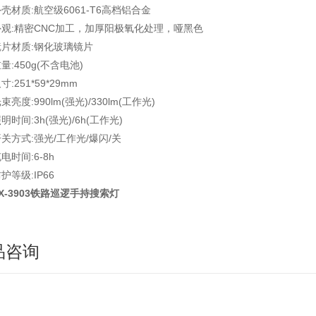
壳材质:航空级6061-T6高档铝合金
外观:精密CNC加工，加厚阳极氧化处理，哑黑色
镜片材质:钢化玻璃镜片
量:450g(不含电池)
寸:251*59*29mm
束亮度:990lm(强光)/330lm(工作光)
明时间:3h(强光)/6h(工作光)
关方式:强光/工作光/爆闪/关
电时间:6-8h
护等级:IP66
X-3903铁路巡逻手持搜索灯
品咨询