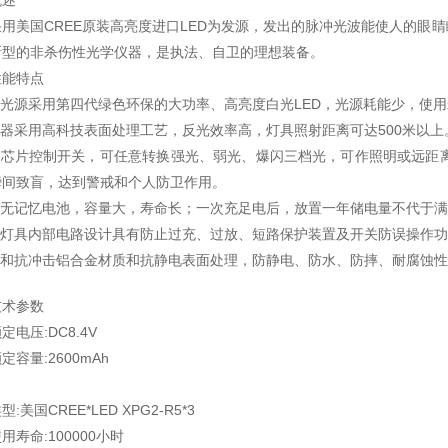
概述
采用美国CREE原装高亮度进口LED为发源，发出的脉冲光波能使人的眼
新型的非杀伤性光学仪器，是执法、自卫的理想装备。
性能特点
¤ 光源采用第四代绿色环保的大功率、高亮度白光LED，光源耗能少，使用寿
射器采用高科技表面处理工艺，反光效率高，灯具照射距离可达500米以上
智能芯片控制开关，可任意转换强光、弱光、爆闪三档光，可作照明或远距
瞬间致盲，达到警戒和个人防卫作用。
能无记忆电池，容量大，寿命长；一次充足电后，放置一年储电量不代于满
¤ 灯具内部电路设计具有防止过充、过放、短路保护装置及开关防误操作
优质和抗冲击铝合金材质和抗静电表面处理，防静电、防水、防摔、耐腐蚀
技术参数
定电压:DC8.4V
定容量:2600mAh
:美国CREE*LED XPG2-R5*3
用寿命:100000小时