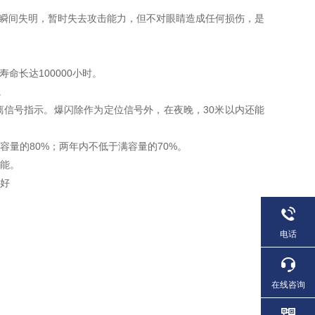
睛瞬间失明，暂时失去攻击能力，但不对眼睛造成任何损伤，是
命长达100000小时。
。
离信号指示。爆闪除作为定位信号外，在夜晚，30米以内还能
容量的80%；两年内不低于满容量的70%。
功能。
性好
电话
在线咨询