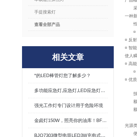
产品
手提搜索灯
一种
查看全部产品
¤ 反
¤ 
相关文章
使人
¤ 高
*的LED棒管灯您了解多少？
¤ 
多功能应急灯,应急灯,LED应急灯具备断电自动应急照明等功能
额
强光工作灯专门设计用于危险环境
额
金卤灯150W，照亮你的油库！BFC8120吸顶式加油站
光源类型
使
BJQ7303微型电筒LED3W充电式电量显示搜索头灯