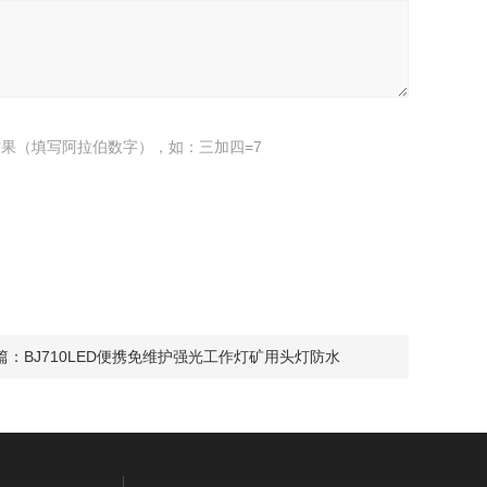
果（填写阿拉伯数字），如：三加四=7
篇：
BJ710LED便携免维护强光工作灯矿用头灯防水