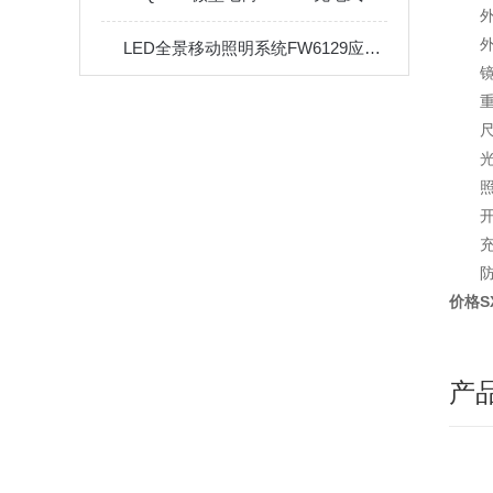
外
LED全景移动照明系统FW6129应急照明灯180W
重
尺
光
照
开
充
防
价格S
产